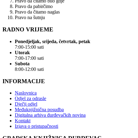
Pravo da čitamo bilo gdje
Pravo da pabirčimo
Pravo da čitamo naglas
Pravo na šutnju
RADNO VRIJEME
Ponedjeljak, srijeda, četvrtak, petak
7:00-15:00 sati
Utorak
7:00-17:00 sati
Subota
8:00-12:00 sati
INFORMACIJE
Naslovnica
Odjel za odrasle
Dječji odjel
Međuknjižnična posudba
Digitalna arhiva đurđevačkih novina
Kontakt
Izjava o pristupačnosti