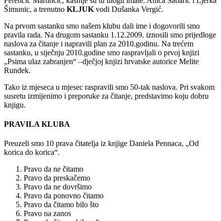
Ferenčić Martinčić, kasnije su tu ulogu imale: Anica Šabarić i Ljerka
Šimunic, a trenutno
KLJUK
vodi Dušanka Vergić.
Na prvom sastanku smo našem klubu dali ime i dogovorili smo
pravila rada. Na drugom sastanku 1.12.2009. iznosili smo prijedloge
naslova za čitanje i napravili plan za 2010.godinu. Na trećem
sastanku, u siječnju 2010.godine smo raspravljali o prvoj knjizi
„Psima ulaz zabranjen“ –dječjoj knjizi hrvatske autorice Melite
Rundek.
Tako iz mjeseca u mjesec raspravili smo 50-tak naslova. Pri svakom
susretu izmijenimo i preporuke za čitanje, predstavimo koju dobru
knjigu.
PRAVILA KLUBA
Preuzeli smo 10 prava čitatelja iz knjige Daniela Pennaca, „Od
korica do korica“.
Pravo da ne čitamo
Pravo da preskačemo
Pravo da ne dovršimo
Pravo da ponovno čitamo
Pravo da čitamo bilo što
Pravo na zanos