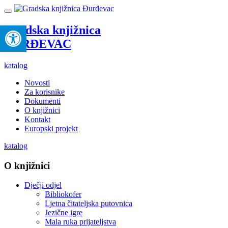
Open toolbar
Gradska knjižnica
ĐURĐEVAC
katalog
Novosti
Za korisnike
Dokumenti
O knjižnici
Kontakt
Europski projekt
katalog
O knjižnici
Dječji odjel
Bibliokofer
Ljetna čitateljska putovnica
Jezične igre
Mala ruka prijateljstva