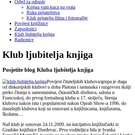
Odjel za odrasle
Knjiga vam kuca na vrata
Ruka prijateljstva
Klub prijatelja filma i fotografije
Povijest knjižnice
Zaposlenici
Klub ljubitelja knjiga
Radionice
Klub ljubitelja knjiga
Posjetite blog Kluba ljubitelja knjiga
Povijest čitateljskih klubova/grupa je duga
od diskusijskih klubovi u doba Platona i sastanaka i razgovora tkalji
preko čitanja u samostanima, čitaoničkih društava, salona u
Francuskoj, do prvog formalnog kluba u 17. stoljeću, širenja
klubova nakon rata i popularnosti nakon Oprah Show-a 1996. do
današnjih klubova koji su osnovani u knjižnicama, knjižarama,
školama…
Naš klub je osnovan 24.11.2009. na inicijativu knjižničarki iz
Gradske knjižnice Đurđevac. Prva voditeljica bila je Ivanka