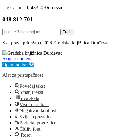
Trg sv.Jurja 1, 48350 Đurđevac
048 812 701
Traži
Sva prava pridržana 2026. Gradska knjižnica Đurđevac.
Skip to content
Open toolbar
Alat za pristupačnost
Povećaj tekst
Smanji tekst
Siva skala
Visoki kontrast
Negativan kontrast
Svijetla pozadina
Podcrtaj poveznice
Čitljiv font
Reset