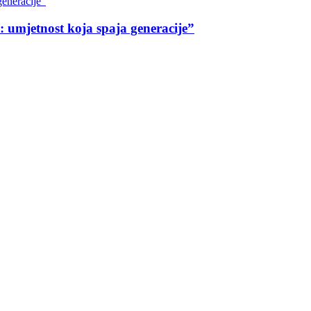
generacije"
 umjetnost koja spaja generacije”