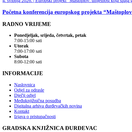
4. svibnja 2026. |
Europski projekt "Maštoplov: umjetnost koja spaja 
Početna konferencija europskog projekta “Maštoplov:
RADNO VRIJEME
Ponedjeljak, srijeda, četvrtak, petak
7:00-15:00 sati
Utorak
7:00-17:00 sati
Subota
8:00-12:00 sati
INFORMACIJE
Naslovnica
Odjel za odrasle
Dječji odjel
Međuknjižnična posudba
Digitalna arhiva đurđevačkih novina
Kontakt
Izjava o pristupačnosti
GRADSKA KNJIŽNICA ĐURĐEVAC