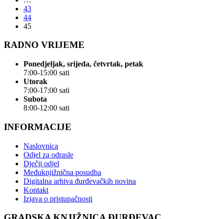
43
44
45
RADNO VRIJEME
Ponedjeljak, srijeda, četvrtak, petak
7:00-15:00 sati
Utorak
7:00-17:00 sati
Subota
8:00-12:00 sati
INFORMACIJE
Naslovnica
Odjel za odrasle
Dječji odjel
Međuknjižnična posudba
Digitalna arhiva đurđevačkih novina
Kontakt
Izjava o pristupačnosti
GRADSKA KNJIŽNICA ĐURĐEVAC