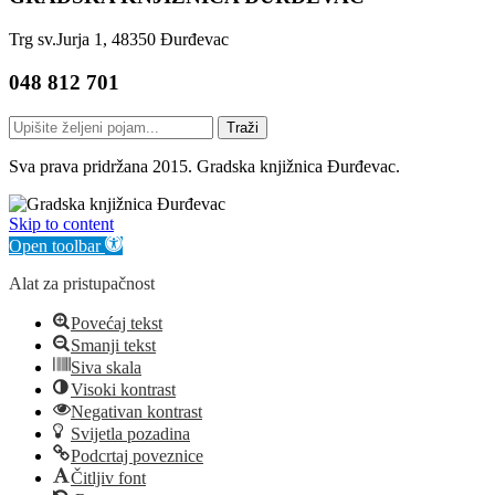
Trg sv.Jurja 1, 48350 Đurđevac
048 812 701
Traži
Sva prava pridržana 2015. Gradska knjižnica Đurđevac.
Skip to content
Open toolbar
Alat za pristupačnost
Povećaj tekst
Smanji tekst
Siva skala
Visoki kontrast
Negativan kontrast
Svijetla pozadina
Podcrtaj poveznice
Čitljiv font