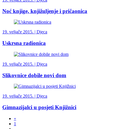
Noć knjige, knjižuljenje i pričaonica
19. veljače 2015. |
Djeca
Uskrsna radionica
19. veljače 2015. |
Djeca
Slikovnice dobile novi dom
19. veljače 2015. |
Djeca
Gimnazijalci u posjeti Knjižnici
«
1
…