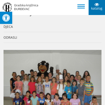
Gradska knjižnica
katalog
ĐURĐEVAC
Open toolbar
KATEGORIJE
DJECA
ODRASLI