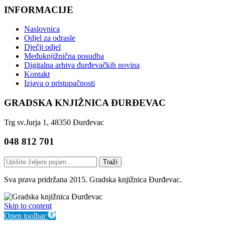
INFORMACIJE
Naslovnica
Odjel za odrasle
Dječji odjel
Međuknjižnična posudba
Digitalna arhiva đurđevačkih novina
Kontakt
Izjava o pristupačnosti
GRADSKA KNJIŽNICA ĐURĐEVAC
Trg sv.Jurja 1, 48350 Đurđevac
048 812 701
Traži
Sva prava pridržana 2015. Gradska knjižnica Đurđevac.
Skip to content
Open toolbar