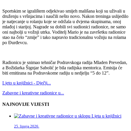
Sportskim se igralištem odjekivao smijeh mališana koji su uživali u
druženju s vršnjacima i naučili nešto novo. Nakon treninga uslijedilo
je natjecanje u rolanju koje se održala u dvjema skupinama, onoj
mlađoj i starijoj. Nagrade su dobili svi sudionici radionice, ne samo
oni najbolji u vožnji utrka. Voditelj Mario je na završetku radionice
stao na čelo “zmije” i tako napravio tradicionalnu vožnju na rolama
po Đurđevcu.
Radionicu je snimao tehničar Podravskoga radija Mladen Prevedan,
a Božidarka Šignjar Sabolić je bila radijska mentorica. Emisija će
biti emitirana na Podravskome radiju u nedjelju “5 do 12”.
Ljeto u knjižnici - Dječji...
Zabavne i kreativne radionice u...
NAJNOVIJE VIJESTI
25. lipnja 2026.