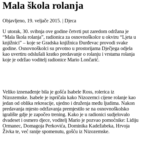
Mala škola rolanja
Objavljeno, 19. veljače 2015. |
Djeca
U utorak, 30. svibnja ove godine četvrti put zaredom održana je
“Mala škola rolanja”, radionica za osnovnoškolce u okviru “Ljeta u
knjižnici” – koje se Gradska knjižnica Đurđevac provodi svake
godine. Osnovnoškolci su prvotno u prostorijama Dječjega odjela
kao uvertiru odslušali kratko predavanje o rolanju i vrstama rolanja
koje je održao voditelj radionice Mario Lončarić.
Veliko iznenađenje bila je gošća Isabele Ross, rolerica iz
Nizozemske. Isabele je ispričala kako Nizozemci cijene rolanje kao
jedan od oblika rekreacije, ujedno i druženja među ljudima. Nakon
predavanja mjesto održavanja premjestilo se na osnovnoškolsko
igralište gdje je započeo trening. Kako je u radionici sudjelovalo
dvadeset i osmero djece, voditelj Mario je pozvao pomoćnike: Lidiju
Ormanec, Domagoja Perkovića, Dominika Kadežabeka, Hrvoja
Živka te, već ranije spomenutu, gošću iz Nizozemske.