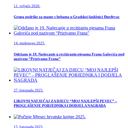
11. veljače 2026.
Grupa podrške za mame s bebama u Gradskoj knjižnici Đurđevac
14. studenoga 2025.
Održano je 19. Natjecanje u recitiranju pjesama Frana Galovića pod
nazivom “Prizivamo Frana”
27. listopada 2025.
LIKOVNI NATJEČAJ ZA DJECU “MOJ NAJLEPŠI PEVEC” –
PROGLAŠENJE POBJEDNIKA I DODJELA NAGRADA
15. listopada 2025.