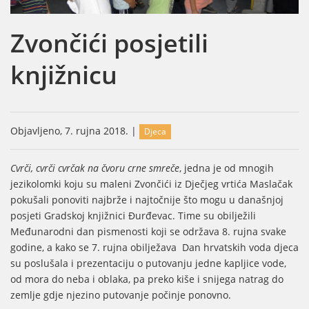
Zvončići posjetili
knjižnicu
Objavljeno, 7. rujna 2018. |
Djeca
Cvrči, cvrči cvrčak na čvoru crne smreče
, jedna je od mnogih
jezikolomki koju su maleni Zvončići iz Dječjeg vrtića Maslačak
pokušali ponoviti najbrže i najtočnije što mogu u današnjoj
posjeti Gradskoj knjižnici Đurđevac. Time su obilježili
Međunarodni dan pismenosti koji se održava 8. rujna svake
godine, a kako se 7. rujna obilježava Dan hrvatskih voda djeca
su poslušala i prezentaciju o putovanju jedne kapljice vode,
od mora do neba i oblaka, pa preko kiše i snijega natrag do
zemlje gdje njezino putovanje počinje ponovno.