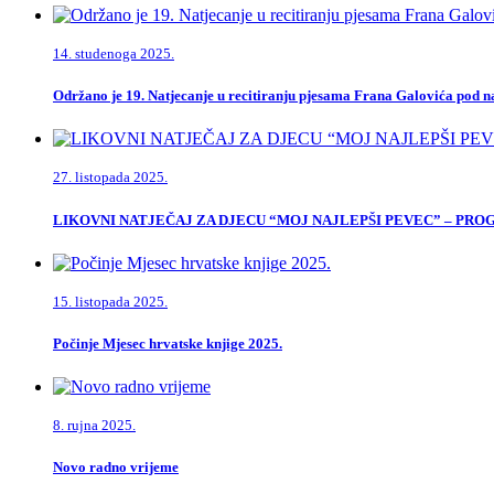
14. studenoga 2025.
Održano je 19. Natjecanje u recitiranju pjesama Frana Galovića pod
27. listopada 2025.
LIKOVNI NATJEČAJ ZA DJECU “MOJ NAJLEPŠI PEVEC” – PR
15. listopada 2025.
Počinje Mjesec hrvatske knjige 2025.
8. rujna 2025.
Novo radno vrijeme