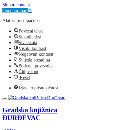
Skip to content
Open toolbar
Alat za pristupačnost
Povećaj tekst
Smanji tekst
Siva skala
Visoki kontrast
Negativan kontrast
Svijetla pozadina
Podcrtaj poveznice
Čitljiv font
Reset
Izjava o pristupačnosti
Gradska knjižnica
ĐURĐEVAC