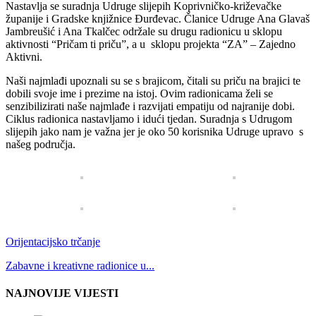
Nastavlja se suradnja Udruge slijepih Koprivničko-križevačke
županije i Gradske knjižnice Đurđevac. Članice Udruge Ana Glavaš
Jambreušić i Ana Tkalčec održale su drugu radionicu u sklopu
aktivnosti “Pričam ti priču”, a u sklopu projekta “ZA” – Zajedno
Aktivni.
Naši najmlađi upoznali su se s brajicom, čitali su priču na brajici te
dobili svoje ime i prezime na istoj. Ovim radionicama želi se
senzibilizirati naše najmlađe i razvijati empatiju od najranije dobi.
Ciklus radionica nastavljamo i idući tjedan. Suradnja s Udrugom
slijepih jako nam je važna jer je oko 50 korisnika Udruge upravo s
našeg područja.
Orijentacijsko trčanje
Zabavne i kreativne radionice u...
NAJNOVIJE VIJESTI