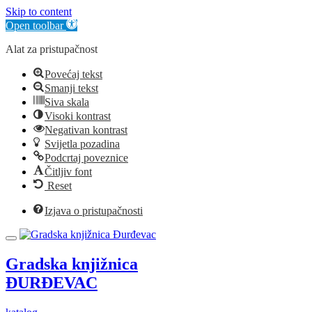
Skip to content
Open toolbar
Alat za pristupačnost
Povećaj tekst
Smanji tekst
Siva skala
Visoki kontrast
Negativan kontrast
Svijetla pozadina
Podcrtaj poveznice
Čitljiv font
Reset
Izjava o pristupačnosti
Gradska knjižnica
ĐURĐEVAC