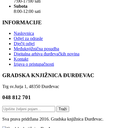
7:00-17:00 sati
Subota
8:00-12:00 sati
INFORMACIJE
Naslovnica
Odjel za odrasle
Dječji odjel
Međuknjižnična posudba
Digitalna arhiva đurđevačkih novina
Kontakt
Izjava o pristupačnosti
GRADSKA KNJIŽNICA ĐURĐEVAC
Trg sv.Jurja 1, 48350 Đurđevac
048 812 701
Traži
Sva prava pridržana 2016. Gradska knjižnica Đurđevac.