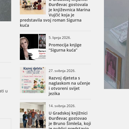
Đurđevac gostovala
je književnica Marina
Vujčić koja je
predstavila svoj roman Sigurna
kuća
5. lipnja 2026.
Promocija knjige
“Sigurna kuća”
27. svibnja 2026.
Razvoj djeteta s
naglaskom na učenje
i otvoreni svijet
ati u
jezika
14. svibnja 2026.
U Gradskoj knjižnici
Đurđevac gostovao
je Bruno Šimleša, koji
je publici predstavio