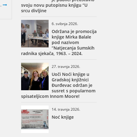
..
svoju novu putopisnu knjigu “U
srcu divljine
6. svibnja 2026.
Održana je promocija
knjige Mirka Balale
pod nazivom
“Natjecanja šumskih
radnika sjekača, 1963. – 2024.
27. travnja 2026.
Uoči Noći knjige u
Gradskoj knjižnici
Đurđevac održan je
susret s popularnom
spisateljicom Innom Moore!
14. travnja 2026.
Noć knjige