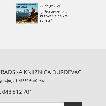
27. ožujka 2026.
“Južna Amerika –
Putovanje na kraj
svijeta”
RADSKA KNJIŽNICA ĐURĐEVAC
g sv.Jurja 1, 48350 Đurđevac
048 812 701