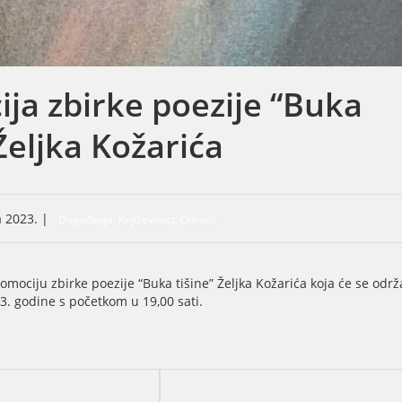
ja zbirke poezije “Buka
 Željka Kožarića
a 2023. |
Događanja, Književnost, Odrasli
mociju zbirke poezije “Buka tišine” Željka Kožarića koja će se održ
23. godine s početkom u 19,00 sati.