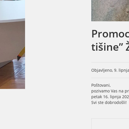
Promoci
tišine”
Objavljeno, 9. lipnj
Poštovani,
pozivamo Vas na pro
petak 16. lipnja 20
Svi ste dobrodošli!