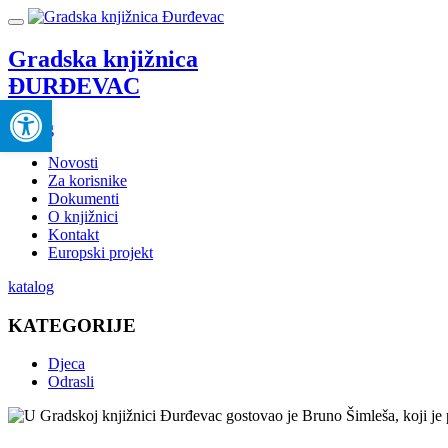
Gradska knjižnica
ĐURĐEVAC
Open toolbar
katalog
Novosti
Za korisnike
Dokumenti
O knjižnici
Kontakt
Europski projekt
katalog
KATEGORIJE
Djeca
Odrasli