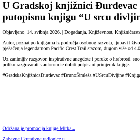
U Gradskoj knjižnici Đurđevac g
putopisnu knjigu “U srcu divlji
Objavljeno, 14. svibnja 2026. |
Događanja, Književnost, Knjižničarstv
Autor, poznat po knjigama iz područja osobnog razvoja, ljubavi i živ
pješačenja legendarnom Pacific Crest Trail stazom, dugom više od 4.
Uz zanimljiv razgovor, inspirativne anegdote i poruke o hrabrosti, snov
priliku razgovarati s autorom te dobiti potpisani primjerak knjige.
#GradskaKnjižnicaĐurđevac #BrunoŠimleša #USrcuDivljine #Knjig
Održana je promocija knjige Mirka...
Zabavne i kreativne radionice u...