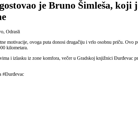
ostovao je Bruno Šimleša, koji j
ne
o, Odrasli
otne motivacije, ovoga puta donosi drugačiju i vrlo osobnu priču. Ovo p
000 kilometara.
ima i izlasku iz zone komfora, večer u Gradskoj knjižnici Đurđevac prote
a #Đurđevac