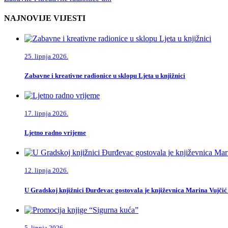
NAJNOVIJE VIJESTI
25. lipnja 2026.
Zabavne i kreativne radionice u sklopu Ljeta u knjižnici
17. lipnja 2026.
Ljetno radno vrijeme
12. lipnja 2026.
U Gradskoj knjižnici Đurđevac gostovala je književnica Marina Vujčić
5. lipnja 2026.