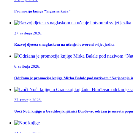
Promocija knjige “Sigurna kuća”
27. svibnja 2026.
Razvoj djeteta s naglaskom na učenje i otvoreni svijet jezika
6. svibnja 2026.
Održana je promocija knjige Mirka Balale pod nazivom “Natjecanja šu
27. travnja 2026.
Uoči Noći knjige u Gradskoj knjižnici Đurđevac održan je susret s po