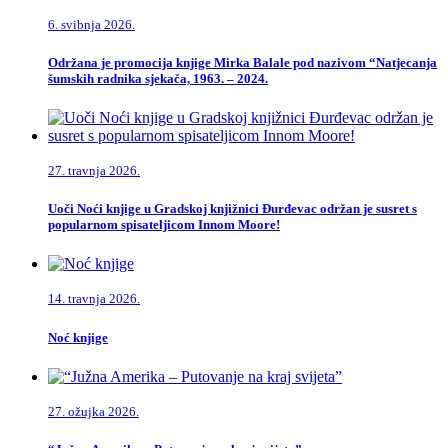
6. svibnja 2026.
Održana je promocija knjige Mirka Balale pod nazivom “Natjecanja
šumskih radnika sjekača, 1963. – 2024.
27. travnja 2026.
Uoči Noći knjige u Gradskoj knjižnici Đurđevac održan je susret s
popularnom spisateljicom Innom Moore!
14. travnja 2026.
Noć knjige
27. ožujka 2026.