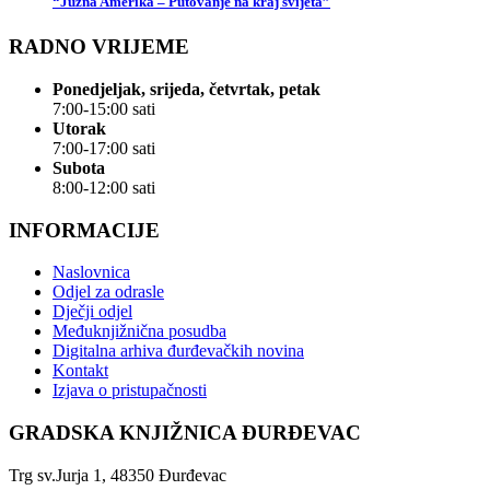
“Južna Amerika – Putovanje na kraj svijeta”
RADNO VRIJEME
Ponedjeljak, srijeda, četvrtak, petak
7:00-15:00 sati
Utorak
7:00-17:00 sati
Subota
8:00-12:00 sati
INFORMACIJE
Naslovnica
Odjel za odrasle
Dječji odjel
Međuknjižnična posudba
Digitalna arhiva đurđevačkih novina
Kontakt
Izjava o pristupačnosti
GRADSKA KNJIŽNICA ĐURĐEVAC
Trg sv.Jurja 1, 48350 Đurđevac