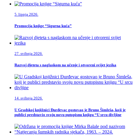
5. lipnja 2026.
Promocija knjige “Sigurna kuća”
27. svibnja 2026.
Razvoj djeteta s naglaskom na učenje i otvoreni svijet jezika
14. svibnja 2026.
U Gradskoj knjižnici Đurđevac gostovao je Bruno Šimleša, koji je
publici predstavio svoju novu putopisnu knjigu “U srcu divljine