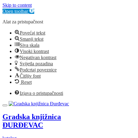
Skip to content
Open toolbar
Alat za pristupačnost
Povećaj tekst
Smanji tekst
Siva skala
Visoki kontrast
Negativan kontrast
Svijetla pozadina
Podcrtaj poveznice
Čitljiv font
Reset
Izjava o pristupačnosti
Gradska knjižnica
ĐURĐEVAC