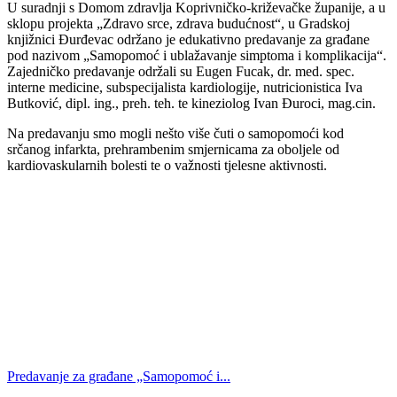
U suradnji s Domom zdravlja Koprivničko-križevačke županije, a u
sklopu projekta „Zdravo srce, zdrava budućnost“, u Gradskoj
knjižnici Đurđevac održano je edukativno predavanje za građane
pod nazivom „Samopomoć i ublažavanje simptoma i komplikacija“.
Zajedničko predavanje održali su Eugen Fucak, dr. med. spec.
interne medicine, subspecijalista kardiologije, nutricionistica Iva
Butković, dipl. ing., preh. teh. te kineziolog Ivan Đuroci, mag.cin.
Na predavanju smo mogli nešto više čuti o samopomoći kod
srčanog infarkta, prehrambenim smjernicama za oboljele od
kardiovaskularnih bolesti te o važnosti tjelesne aktivnosti.
Predavanje za građane „Samopomoć i...