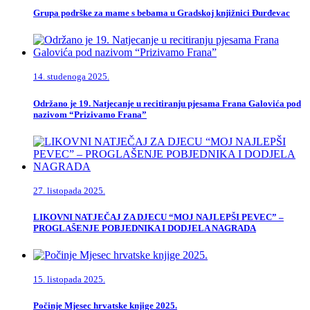
Grupa podrške za mame s bebama u Gradskoj knjižnici Đurđevac
14. studenoga 2025.
Održano je 19. Natjecanje u recitiranju pjesama Frana Galovića pod
nazivom “Prizivamo Frana”
27. listopada 2025.
LIKOVNI NATJEČAJ ZA DJECU “MOJ NAJLEPŠI PEVEC” –
PROGLAŠENJE POBJEDNIKA I DODJELA NAGRADA
15. listopada 2025.
Počinje Mjesec hrvatske knjige 2025.