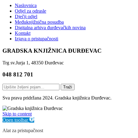
Naslovnica
Odjel za odrasle
Dječji odjel
Međuknjižnična posudba
Digitalna arhiva đurđevačkih novina
Kontakt
Izjava o pristupačnosti
GRADSKA KNJIŽNICA ĐURĐEVAC
Trg sv.Jurja 1, 48350 Đurđevac
048 812 701
Traži
Sva prava pridržana 2024. Gradska knjižnica Đurđevac.
Skip to content
Open toolbar
Alat za pristupačnost