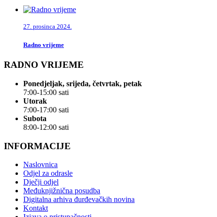
27. prosinca 2024.
Radno vrijeme
RADNO VRIJEME
Ponedjeljak, srijeda, četvrtak, petak
7:00-15:00 sati
Utorak
7:00-17:00 sati
Subota
8:00-12:00 sati
INFORMACIJE
Naslovnica
Odjel za odrasle
Dječji odjel
Međuknjižnična posudba
Digitalna arhiva đurđevačkih novina
Kontakt
Izjava o pristupačnosti