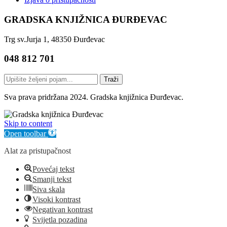
GRADSKA KNJIŽNICA ĐURĐEVAC
Trg sv.Jurja 1, 48350 Đurđevac
048 812 701
Traži
Sva prava pridržana 2024. Gradska knjižnica Đurđevac.
Skip to content
Open toolbar
Alat za pristupačnost
Povećaj tekst
Smanji tekst
Siva skala
Visoki kontrast
Negativan kontrast
Svijetla pozadina