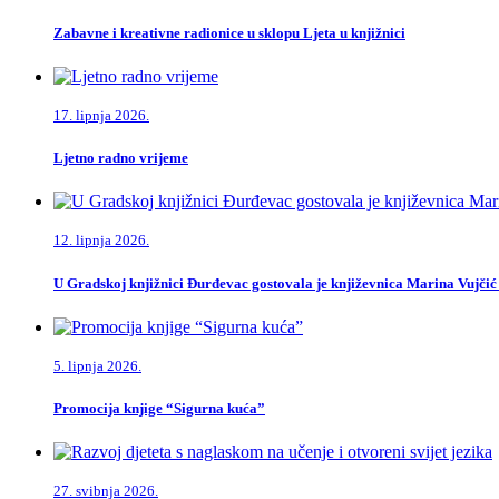
Zabavne i kreativne radionice u sklopu Ljeta u knjižnici
17. lipnja 2026.
Ljetno radno vrijeme
12. lipnja 2026.
U Gradskoj knjižnici Đurđevac gostovala je književnica Marina Vujčić
5. lipnja 2026.
Promocija knjige “Sigurna kuća”
27. svibnja 2026.