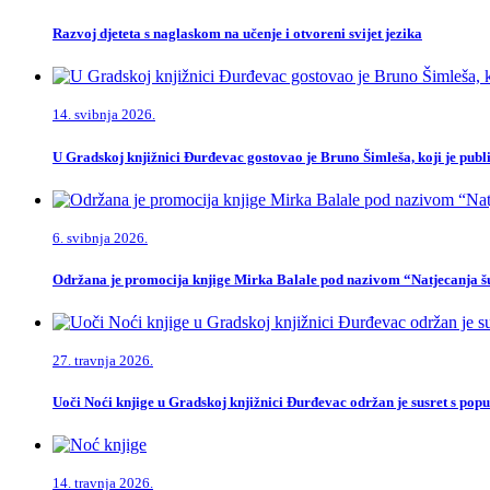
Razvoj djeteta s naglaskom na učenje i otvoreni svijet jezika
14. svibnja 2026.
U Gradskoj knjižnici Đurđevac gostovao je Bruno Šimleša, koji je publi
6. svibnja 2026.
Održana je promocija knjige Mirka Balale pod nazivom “Natjecanja šu
27. travnja 2026.
Uoči Noći knjige u Gradskoj knjižnici Đurđevac održan je susret s po
14. travnja 2026.