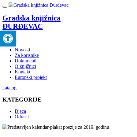
Gradska knjižnica
ĐURĐEVAC
Open toolbar
katalog
Novosti
Za korisnike
Dokumenti
O knjižnici
Kontakt
Europski projekt
katalog
KATEGORIJE
Djeca
Odrasli