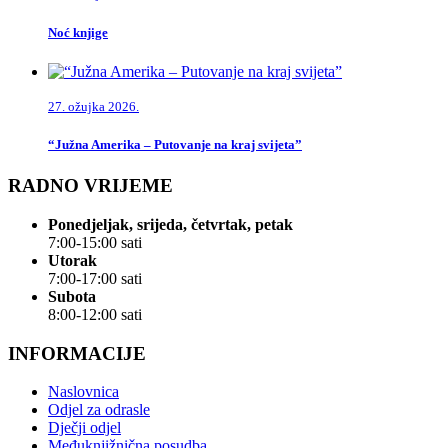
Noć knjige
27. ožujka 2026.
“Južna Amerika – Putovanje na kraj svijeta”
RADNO VRIJEME
Ponedjeljak, srijeda, četvrtak, petak
7:00-15:00 sati
Utorak
7:00-17:00 sati
Subota
8:00-12:00 sati
INFORMACIJE
Naslovnica
Odjel za odrasle
Dječji odjel
Međuknjižnična posudba