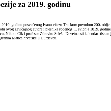
ezije za 2019. godinu
a 2019. godinu posvećenog Ivanu vitezu Trnskom povodom 200. obljetnice
otu ovog zavičajnog autora i pjesnika rođenog 1. svibnja 1819. godine u
, Nikola Cik i profesor Zdravko Seleš. Devetnaesti kalendar tiskan j
 Ogranka Matice hrvatske u Đurđevcu.