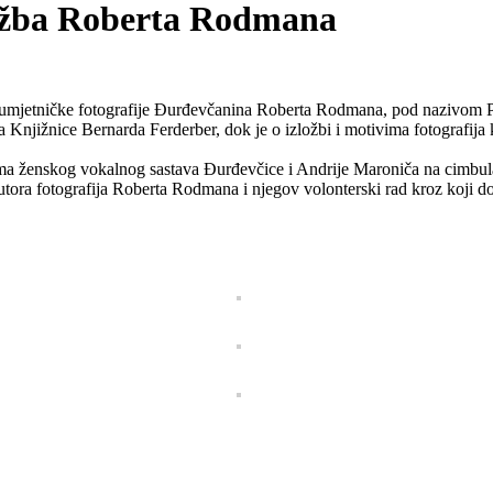
ložba Roberta Rodmana
 umjetničke fotografije Đurđevčanina Roberta Rodmana, pod nazivom P
a Knjižnice Bernarda Ferderber, dok je o izložbi i motivima fotografija
vedbama ženskog vokalnog sastava Đurđevčice i Andrije Maroniča na cim
tora fotografija Roberta Rodmana i njegov volonterski rad kroz koji dop