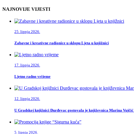
NAJNOVIJE VIJESTI
25. lipnja 2026.
Zabavne i kreativne radionice u sklopu Ljeta u knjižnici
17. lipnja 2026.
Ljetno radno vrijeme
12. lipnja 2026.
U Gradskoj knjižnici Đurđevac gostovala je književnica Marina Vujčić
5. lipnja 2026.