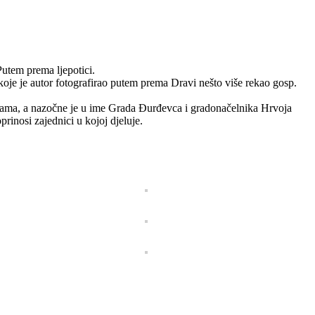
utem prema ljepotici.
 koje je autor fotografirao putem prema Dravi nešto više rekao gosp.
bulama, a nazočne je u ime Grada Đurđevca i gradonačelnika Hrvoja
rinosi zajednici u kojoj djeluje.