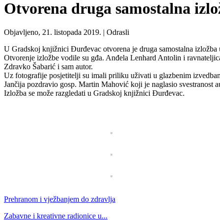
Otvorena druga samostalna iz
Objavljeno, 21. listopada 2019. |
Odrasli
U Gradskoj knjižnici Đurđevac otvorena je druga samostalna izložba
Otvorenje izložbe vodile su gđa. Anđela Lenhard Antolin i ravnateljic
Zdravko Šabarić i sam autor.
Uz fotografije posjetitelji su imali priliku uživati u glazbenim iz
Jančija pozdravio gosp. Martin Mahović koji je naglasio svestranost au
Izložba se može razgledati u Gradskoj knjižnici Đurđevac.
Prehranom i vježbanjem do zdravlja
Zabavne i kreativne radionice u...