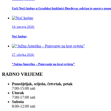
Uoči Noći knjige u Gradskoj knjižnici Đurđevac održan je susret s po
14. travnja 2026.
Noć knjige
27. ožujka 2026.
“Južna Amerika – Putovanje na kraj svijeta”
RADNO VRIJEME
Ponedjeljak, srijeda, četvrtak, petak
7:00-15:00 sati
Utorak
7:00-17:00 sati
Subota
8:00-12:00 sati