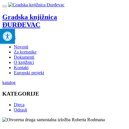
Gradska knjižnica
ĐURĐEVAC
Open toolbar
katalog
Novosti
Za korisnike
Dokumenti
O knjižnici
Kontakt
Europski projekt
katalog
KATEGORIJE
Djeca
Odrasli