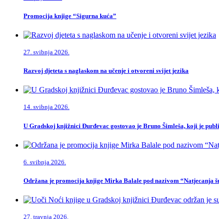
Promocija knjige “Sigurna kuća”
27. svibnja 2026.
Razvoj djeteta s naglaskom na učenje i otvoreni svijet jezika
14. svibnja 2026.
U Gradskoj knjižnici Đurđevac gostovao je Bruno Šimleša, koji je publi
6. svibnja 2026.
Održana je promocija knjige Mirka Balale pod nazivom “Natjecanja šu
27. travnja 2026.