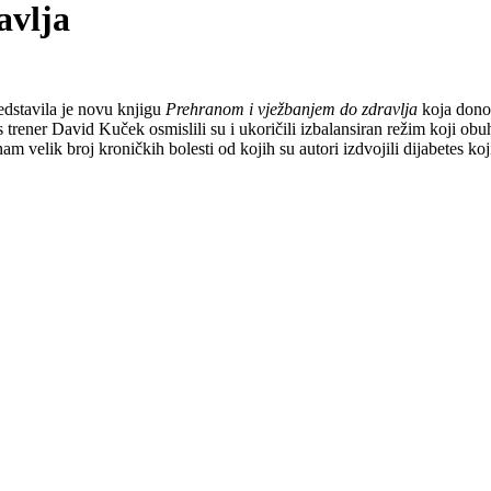
avlja
edstavila je novu knjigu
Prehranom i vježbanjem do zdravlja
koja donos
s trener David Kuček osmislili su i ukoričili izbalansiran režim koji o
am velik broj kroničkih bolesti od kojih su autori izdvojili dijabetes k