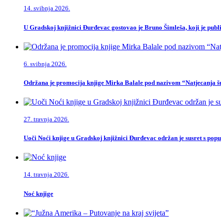
14. svibnja 2026.
U Gradskoj knjižnici Đurđevac gostovao je Bruno Šimleša, koji je publi
6. svibnja 2026.
Održana je promocija knjige Mirka Balale pod nazivom “Natjecanja šu
27. travnja 2026.
Uoči Noći knjige u Gradskoj knjižnici Đurđevac održan je susret s po
14. travnja 2026.
Noć knjige