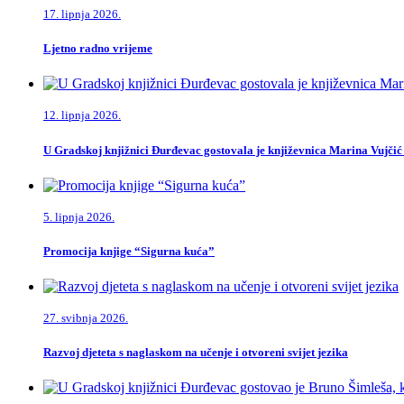
17. lipnja 2026.
Ljetno radno vrijeme
12. lipnja 2026.
U Gradskoj knjižnici Đurđevac gostovala je književnica Marina Vujčić
5. lipnja 2026.
Promocija knjige “Sigurna kuća”
27. svibnja 2026.
Razvoj djeteta s naglaskom na učenje i otvoreni svijet jezika