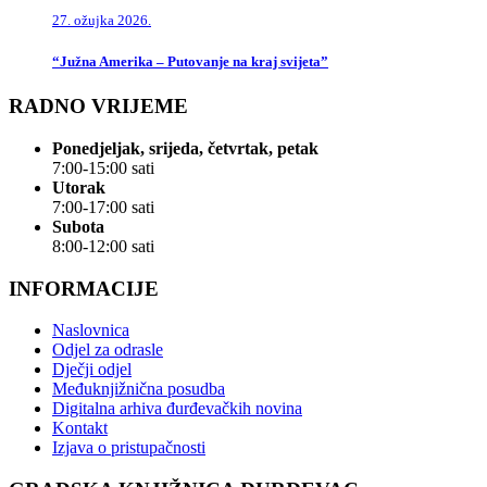
27. ožujka 2026.
“Južna Amerika – Putovanje na kraj svijeta”
RADNO VRIJEME
Ponedjeljak, srijeda, četvrtak, petak
7:00-15:00 sati
Utorak
7:00-17:00 sati
Subota
8:00-12:00 sati
INFORMACIJE
Naslovnica
Odjel za odrasle
Dječji odjel
Međuknjižnična posudba
Digitalna arhiva đurđevačkih novina
Kontakt
Izjava o pristupačnosti