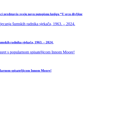
ci predstavio svoju novu putopisnu knjigu “U srcu divljine
mskih radnika sjekača, 1963. – 2024.
pularnom spisateljicom Innom Moore!