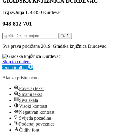
GRADSKA KNJIŽNICA ĐURĐEVAC
Trg sv.Jurja 1, 48350 Đurđevac
048 812 701
Traži
Sva prava pridržana 2019. Gradska knjižnica Đurđevac.
Skip to content
Open toolbar
Alat za pristupačnost
Povećaj tekst
Smanji tekst
Siva skala
Visoki kontrast
Negativan kontrast
Svijetla pozadina
Podcrtaj poveznice
Čitljiv font