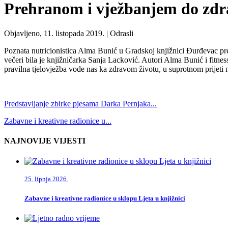
Prehranom i vježbanjem do zdr
Objavljeno, 11. listopada 2019. |
Odrasli
Poznata nutricionistica Alma Bunić u Gradskoj knjižnici Đurđevac pr
večeri bila je knjižničarka Sanja Lacković. Autori Alma Bunić i fitnes
pravilna tjelovježba vode nas ka zdravom životu, u suprotnom prijeti n
Predstavljanje zbirke pjesama Darka Pernjaka...
Zabavne i kreativne radionice u...
NAJNOVIJE VIJESTI
25. lipnja 2026.
Zabavne i kreativne radionice u sklopu Ljeta u knjižnici