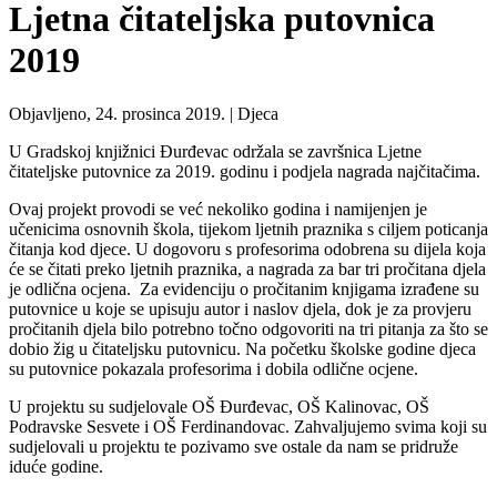
Ljetna čitateljska putovnica
2019
Objavljeno, 24. prosinca 2019. |
Djeca
U Gradskoj knjižnici Đurđevac održala se završnica Ljetne
čitateljske putovnice za 2019. godinu i podjela nagrada najčitačima.
Ovaj projekt provodi se već nekoliko godina i namijenjen je
učenicima osnovnih škola, tijekom ljetnih praznika s ciljem poticanja
čitanja kod djece. U dogovoru s profesorima odobrena su dijela koja
će se čitati preko ljetnih praznika, a nagrada za bar tri pročitana djela
je odlična ocjena. Za evidenciju o pročitanim knjigama izrađene su
putovnice u koje se upisuju autor i naslov djela, dok je za provjeru
pročitanih djela bilo potrebno točno odgovoriti na tri pitanja za što se
dobio žig u čitateljsku putovnicu. Na početku školske godine djeca
su putovnice pokazala profesorima i dobila odlične ocjene.
U projektu su sudjelovale OŠ Đurđevac, OŠ Kalinovac, OŠ
Podravske Sesvete i OŠ Ferdinandovac. Zahvaljujemo svima koji su
sudjelovali u projektu te pozivamo sve ostale da nam se pridruže
iduće godine.