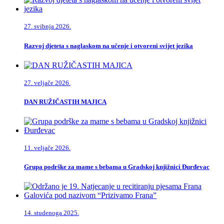
27. svibnja 2026.
Razvoj djeteta s naglaskom na učenje i otvoreni svijet jezika
27. veljače 2026.
DAN RUŽIČASTIH MAJICA
11. veljače 2026.
Grupa podrške za mame s bebama u Gradskoj knjižnici Đurđevac
14. studenoga 2025.