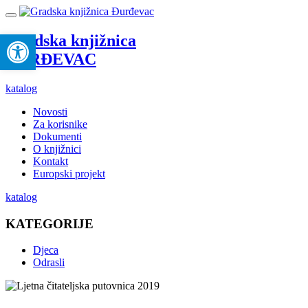
Open toolbar
Gradska knjižnica
ĐURĐEVAC
katalog
Novosti
Za korisnike
Dokumenti
O knjižnici
Kontakt
Europski projekt
katalog
KATEGORIJE
Djeca
Odrasli