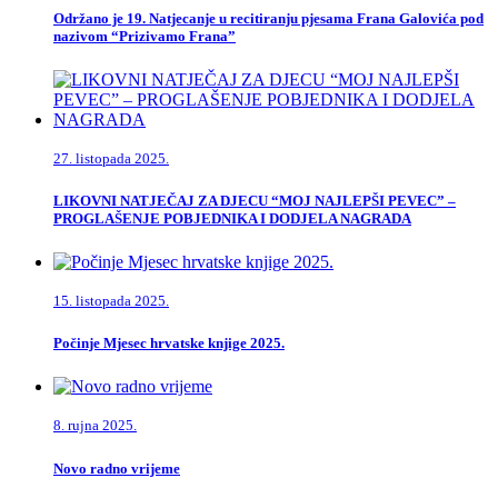
Održano je 19. Natjecanje u recitiranju pjesama Frana Galovića pod
nazivom “Prizivamo Frana”
27. listopada 2025.
LIKOVNI NATJEČAJ ZA DJECU “MOJ NAJLEPŠI PEVEC” –
PROGLAŠENJE POBJEDNIKA I DODJELA NAGRADA
15. listopada 2025.
Počinje Mjesec hrvatske knjige 2025.
8. rujna 2025.
Novo radno vrijeme