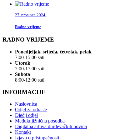
27. prosinca 2024.
Radno vrijeme
RADNO VRIJEME
Ponedjeljak, srijeda, četvrtak, petak
7:00-15:00 sati
Utorak
7:00-17:00 sati
Subota
8:00-12:00 sati
INFORMACIJE
Naslovnica
Odjel za odrasle
Dječji odjel
Međuknjižnična posudba
Digitalna arhiva đurđevačkih novina
Kontakt
Izjava o pristupačnosti