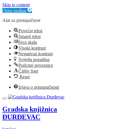
Skip to content
Open toolbar
Alat za pristupačnost
Povećaj tekst
Smanji tekst
Siva skala
Visoki kontrast
Negativan kontrast
Svijetla pozadina
Podcrtaj poveznice
Čitljiv font
Reset
Izjava o pristupačnosti
Gradska knjižnica
ĐURĐEVAC