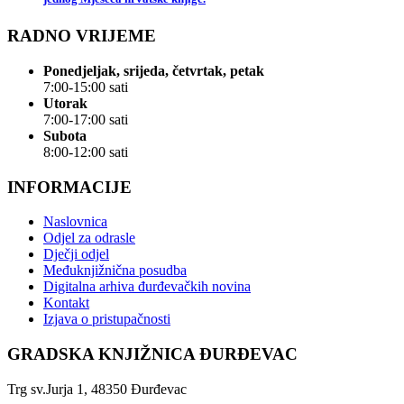
RADNO VRIJEME
Ponedjeljak, srijeda, četvrtak, petak
7:00-15:00 sati
Utorak
7:00-17:00 sati
Subota
8:00-12:00 sati
INFORMACIJE
Naslovnica
Odjel za odrasle
Dječji odjel
Međuknjižnična posudba
Digitalna arhiva đurđevačkih novina
Kontakt
Izjava o pristupačnosti
GRADSKA KNJIŽNICA ĐURĐEVAC
Trg sv.Jurja 1, 48350 Đurđevac