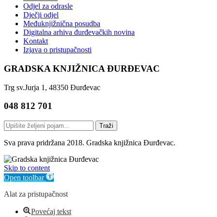
Odjel za odrasle
Dječji odjel
Međuknjižnična posudba
Digitalna arhiva đurđevačkih novina
Kontakt
Izjava o pristupačnosti
GRADSKA KNJIŽNICA ĐURĐEVAC
Trg sv.Jurja 1, 48350 Đurđevac
048 812 701
Traži
Sva prava pridržana 2018. Gradska knjižnica Đurđevac.
Skip to content
Open toolbar
Alat za pristupačnost
Povećaj tekst