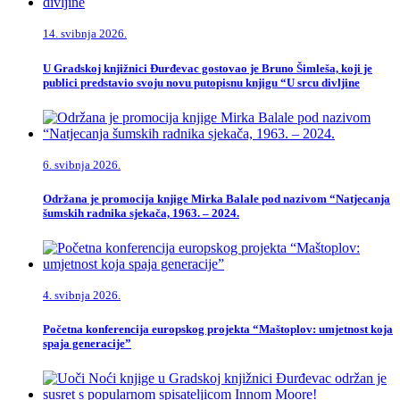
14. svibnja 2026.
U Gradskoj knjižnici Đurđevac gostovao je Bruno Šimleša, koji je
publici predstavio svoju novu putopisnu knjigu “U srcu divljine
6. svibnja 2026.
Održana je promocija knjige Mirka Balale pod nazivom “Natjecanja
šumskih radnika sjekača, 1963. – 2024.
4. svibnja 2026.
Početna konferencija europskog projekta “Maštoplov: umjetnost koja
spaja generacije”