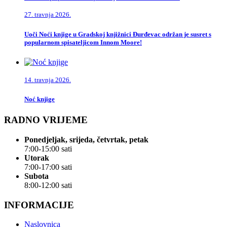
27. travnja 2026.
Uoči Noći knjige u Gradskoj knjižnici Đurđevac održan je susret s
popularnom spisateljicom Innom Moore!
14. travnja 2026.
Noć knjige
RADNO VRIJEME
Ponedjeljak, srijeda, četvrtak, petak
7:00-15:00 sati
Utorak
7:00-17:00 sati
Subota
8:00-12:00 sati
INFORMACIJE
Naslovnica