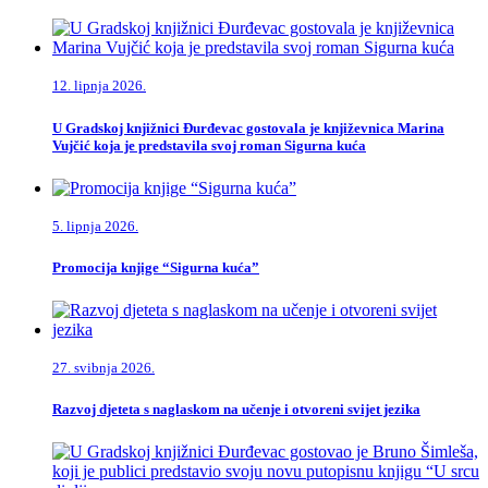
12. lipnja 2026.
U Gradskoj knjižnici Đurđevac gostovala je književnica Marina
Vujčić koja je predstavila svoj roman Sigurna kuća
5. lipnja 2026.
Promocija knjige “Sigurna kuća”
27. svibnja 2026.
Razvoj djeteta s naglaskom na učenje i otvoreni svijet jezika