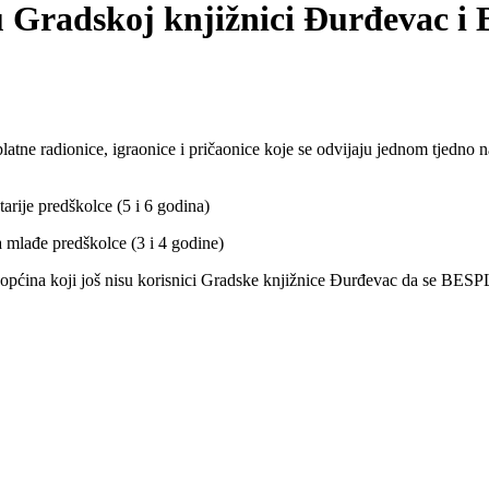
 u Gradskoj knjižnici Đurđevac
splatne radionice, igraonice i pričaonice koje se odvijaju jednom tjed
tarije predškolce (5 i 6 godina)
a mlađe predškolce (3 i 4 godine)
pćina koji još nisu korisnici Gradske knjižnice Đurđevac da se BESPL