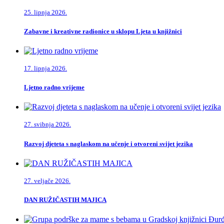
25. lipnja 2026.
Zabavne i kreativne radionice u sklopu Ljeta u knjižnici
17. lipnja 2026.
Ljetno radno vrijeme
27. svibnja 2026.
Razvoj djeteta s naglaskom na učenje i otvoreni svijet jezika
27. veljače 2026.
DAN RUŽIČASTIH MAJICA