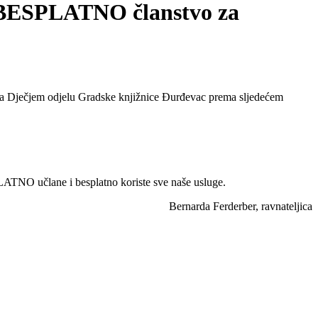
 i BESPLATNO članstvo za
no na Dječjem odjelu Gradske knjižnice Đurđevac prema sljedećem
ATNO učlane i besplatno koriste sve naše usluge.
Bernarda Ferderber, ravnateljica