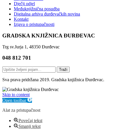
Dječji odjel
Međuknjižnična posudba
Digitalna arhiva đurđevačkih novina
Kontakt
Izjava o pristupačnosti
GRADSKA KNJIŽNICA ĐURĐEVAC
Trg sv.Jurja 1, 48350 Đurđevac
048 812 701
Traži
Sva prava pridržana 2019. Gradska knjižnica Đurđevac.
Skip to content
Open toolbar
Alat za pristupačnost
Povećaj tekst
Smanji tekst