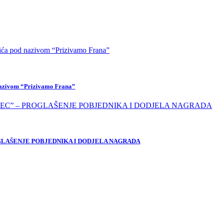
 nazivom “Prizivamo Frana”
OGLAŠENJE POBJEDNIKA I DODJELA NAGRADA