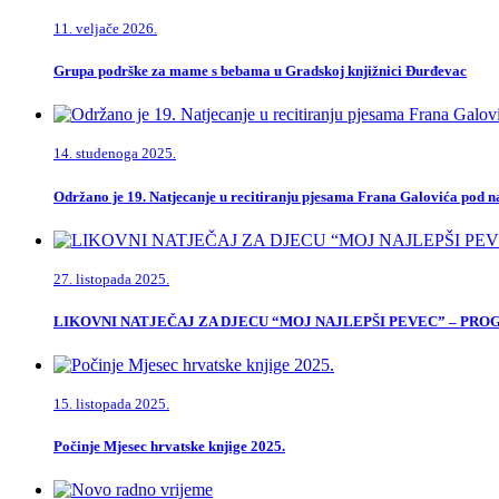
11. veljače 2026.
Grupa podrške za mame s bebama u Gradskoj knjižnici Đurđevac
14. studenoga 2025.
Održano je 19. Natjecanje u recitiranju pjesama Frana Galovića pod
27. listopada 2025.
LIKOVNI NATJEČAJ ZA DJECU “MOJ NAJLEPŠI PEVEC” – PR
15. listopada 2025.
Počinje Mjesec hrvatske knjige 2025.