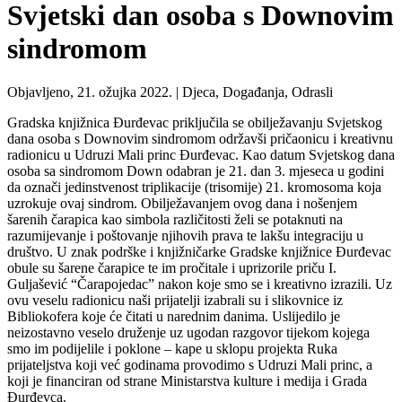
Svjetski dan osoba s Downovim
sindromom
Objavljeno, 21. ožujka 2022. |
Djeca, Događanja, Odrasli
Gradska knjižnica Đurđevac priključila se obilježavanju Svjetskog
dana osoba s Downovim sindromom održavši pričaonicu i kreativnu
radionicu u Udruzi Mali princ Đurđevac. Kao datum Svjetskog dana
osoba sa sindromom Down odabran je 21. dan 3. mjeseca u godini
da označi jedinstvenost triplikacije (trisomije) 21. kromosoma koja
uzrokuje ovaj sindrom. Obilježavanjem ovog dana i nošenjem
šarenih čarapica kao simbola različitosti želi se potaknuti na
razumijevanje i poštovanje njihovih prava te lakšu integraciju u
društvo. U znak podrške i knjižničarke Gradske knjižnice Đurđevac
obule su šarene čarapice te im pročitale i uprizorile priču I.
Guljašević “Čarapojedac” nakon koje smo se i kreativno izrazili. Uz
ovu veselu radionicu naši prijatelji izabrali su i slikovnice iz
Bibliokofera koje će čitati u narednim danima. Uslijedilo je
neizostavno veselo druženje uz ugodan razgovor tijekom kojega
smo im podijelile i poklone – kape u sklopu projekta Ruka
prijateljstva koji već godinama provodimo s Udruzi Mali princ, a
koji je financiran od strane Ministarstva kulture i medija i Grada
Đurđevca.