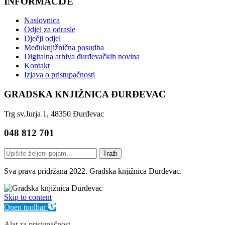
INFORMACIJE
Naslovnica
Odjel za odrasle
Dječji odjel
Međuknjižnična posudba
Digitalna arhiva đurđevačkih novina
Kontakt
Izjava o pristupačnosti
GRADSKA KNJIŽNICA ĐURĐEVAC
Trg sv.Jurja 1, 48350 Đurđevac
048 812 701
Traži
Sva prava pridržana 2022. Gradska knjižnica Đurđevac.
Skip to content
Open toolbar
Alat za pristupačnost