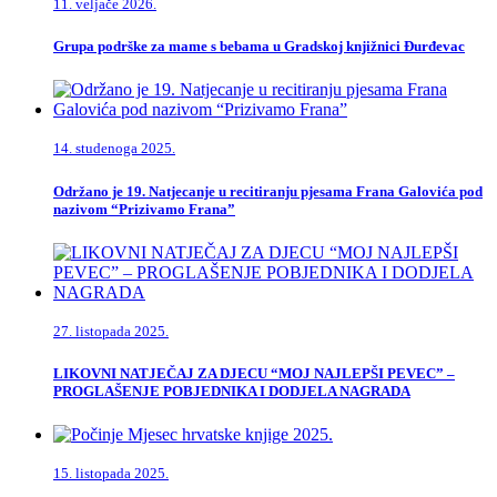
11. veljače 2026.
Grupa podrške za mame s bebama u Gradskoj knjižnici Đurđevac
14. studenoga 2025.
Održano je 19. Natjecanje u recitiranju pjesama Frana Galovića pod
nazivom “Prizivamo Frana”
27. listopada 2025.
LIKOVNI NATJEČAJ ZA DJECU “MOJ NAJLEPŠI PEVEC” –
PROGLAŠENJE POBJEDNIKA I DODJELA NAGRADA
15. listopada 2025.