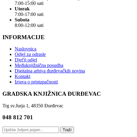
7:00-15:00 sati
Utorak
7:00-17:00 sati
Subota
8:00-12:00 sati
INFORMACIJE
Naslovnica
Odjel za odrasle
Dječji odjel
Međuknjižnična posudba
Digitalna arhiva đurđevačkih novina
Kontakt
Izjava o pristupačnosti
GRADSKA KNJIŽNICA ĐURĐEVAC
Trg sv.Jurja 1, 48350 Đurđevac
048 812 701
Traži