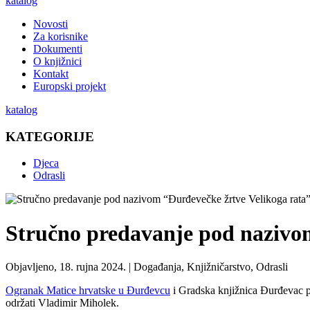
katalog
Novosti
Za korisnike
Dokumenti
O knjižnici
Kontakt
Europski projekt
katalog
KATEGORIJE
Djeca
Odrasli
Stručno predavanje pod nazivo
Objavljeno, 18. rujna 2024. |
Događanja, Knjižničarstvo, Odrasli
Ogranak Matice hrvatske u Đurđevcu
i Gradska knjižnica Đurđevac p
održati Vladimir Miholek.