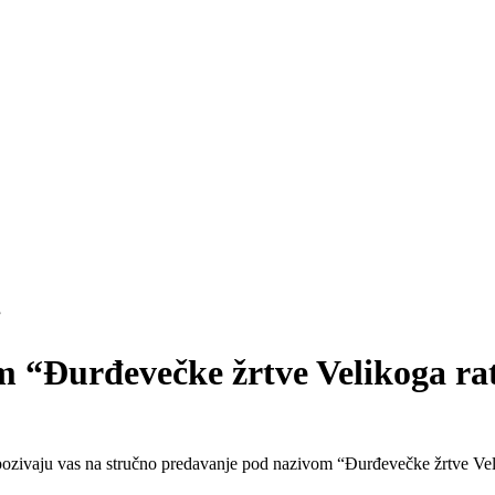
m “Đurđevečke žrtve Velikoga ra
ozivaju vas na stručno predavanje pod nazivom “Đurđevečke žrtve Velik