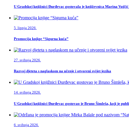
U Gradskoj knjižnici Đurđevac gostovala je književnica Marina Vujčić
5. lipnja 2026.
Promocija knjige “Sigurna kuća”
27. svibnja 2026.
Razvoj djeteta s naglaskom na učenje i otvoreni svijet jezika
14. svibnja 2026.
U Gradskoj knjižnici Đurđevac gostovao je Bruno Šimleša, koji je publi
6. svibnja 2026.