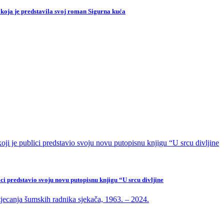
 koja je predstavila svoj roman Sigurna kuća
ci predstavio svoju novu putopisnu knjigu “U srcu divljine