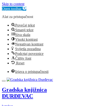
Skip to content
Open toolbar
Alat za pristupačnost
Povećaj tekst
Smanji tekst
Siva skala
Visoki kontrast
Negativan kontrast
Svijetla pozadina
Podcrtaj poveznice
Čitljiv font
Reset
Izjava o pristupačnosti
Gradska knjižnica
ĐURĐEVAC