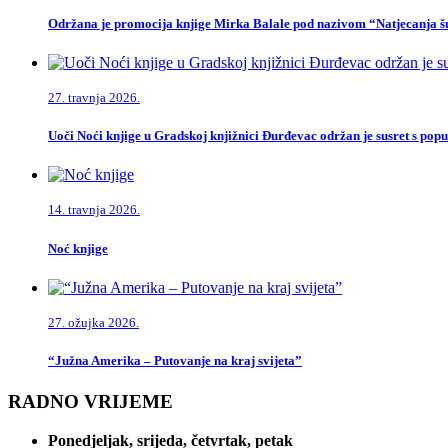
Održana je promocija knjige Mirka Balale pod nazivom “Natjecanja šu
27. travnja 2026.
Uoči Noći knjige u Gradskoj knjižnici Đurđevac održan je susret s po
14. travnja 2026.
Noć knjige
27. ožujka 2026.
“Južna Amerika – Putovanje na kraj svijeta”
RADNO VRIJEME
Ponedjeljak, srijeda, četvrtak, petak