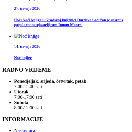
27. travnja 2026.
Uoči Noći knjige u Gradskoj knjižnici Đurđevac održan je susret s
popularnom spisateljicom Innom Moore!
14. travnja 2026.
Noć knjige
RADNO VRIJEME
Ponedjeljak, srijeda, četvrtak, petak
7:00-15:00 sati
Utorak
7:00-17:00 sati
Subota
8:00-12:00 sati
INFORMACIJE
Naslovnica