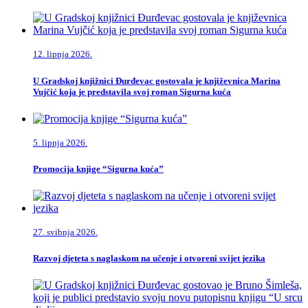
12. lipnja 2026.
U Gradskoj knjižnici Đurđevac gostovala je književnica Marina
Vujčić koja je predstavila svoj roman Sigurna kuća
5. lipnja 2026.
Promocija knjige “Sigurna kuća”
27. svibnja 2026.
Razvoj djeteta s naglaskom na učenje i otvoreni svijet jezika