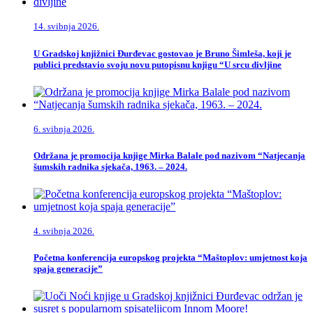
14. svibnja 2026.
U Gradskoj knjižnici Đurđevac gostovao je Bruno Šimleša, koji je
publici predstavio svoju novu putopisnu knjigu “U srcu divljine
6. svibnja 2026.
Održana je promocija knjige Mirka Balale pod nazivom “Natjecanja
šumskih radnika sjekača, 1963. – 2024.
4. svibnja 2026.
Početna konferencija europskog projekta “Maštoplov: umjetnost koja
spaja generacije”