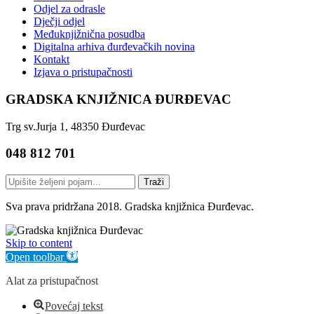
Odjel za odrasle
Dječji odjel
Međuknjižnična posudba
Digitalna arhiva đurđevačkih novina
Kontakt
Izjava o pristupačnosti
GRADSKA KNJIŽNICA ĐURĐEVAC
Trg sv.Jurja 1, 48350 Đurđevac
048 812 701
Traži
Sva prava pridržana 2018. Gradska knjižnica Đurđevac.
Skip to content
Open toolbar
Alat za pristupačnost
Povećaj tekst