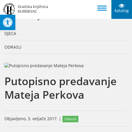
Gradska knjižnica
katalog
ĐURĐEVAC
Open toolbar
KATEGORIJE
DJECA
ODRASLI
Putopisno predavanje
Mateja Perkova
Objavljeno, 3. veljače 2017. |
Odrasli