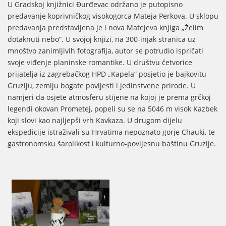
U Gradskoj knjižnici Đurđevac održano je putopisno
predavanje koprivničkog visokogorca Mateja Perkova. U sklopu
predavanja predstavljena je i nova Matejeva knjiga „Želim
dotaknuti nebo“. U svojoj knjizi, na 300-injak stranica uz
mnoštvo zanimljivih fotografija, autor se potrudio ispričati
svoje viđenje planinske romantike. U društvu četvorice
prijatelja iz zagrebačkog HPD „Kapela“ posjetio je bajkovitu
Gruziju, zemlju bogate povijesti i jedinstvene prirode. U
namjeri da osjete atmosferu stijene na kojoj je prema grčkoj
legendi okovan Prometej, popeli su se na 5046 m visok Kazbek
koji slovi kao najljepši vrh Kavkaza. U drugom dijelu
ekspedicije istraživali su Hrvatima nepoznato gorje Chauki, te
gastronomsku šarolikost i kulturno-povijesnu baštinu Gruzije.