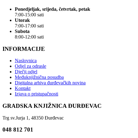
Ponedjeljak, srijeda, četvrtak, petak
7:00-15:00 sati
Utorak
7:00-17:00 sati
Subota
8:00-12:00 sati
INFORMACIJE
Naslovnica
Odjel za odrasle
Dječji odjel
Međuknjižnična posudba
Digitalna arhiva đurđevačkih novina
Kontakt
Izjava o pristupačnosti
GRADSKA KNJIŽNICA ĐURĐEVAC
Trg sv.Jurja 1, 48350 Đurđevac
048 812 701