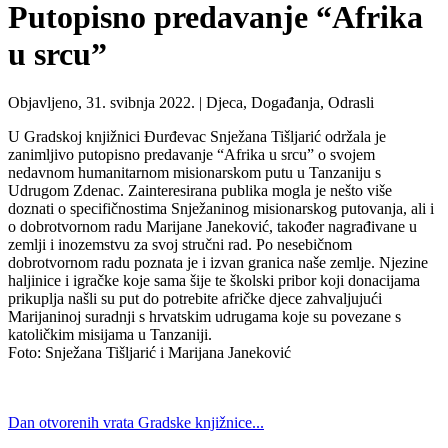
Putopisno predavanje “Afrika
u srcu”
Objavljeno, 31. svibnja 2022. |
Djeca, Događanja, Odrasli
U Gradskoj knjižnici Đurđevac Snježana Tišljarić održala je
zanimljivo putopisno predavanje “Afrika u srcu” o svojem
nedavnom humanitarnom misionarskom putu u Tanzaniju s
Udrugom Zdenac. Zainteresirana publika mogla je nešto više
doznati o specifičnostima Snježaninog misionarskog putovanja, ali i
o dobrotvornom radu Marijane Janeković, također nagrađivane u
zemlji i inozemstvu za svoj stručni rad. Po nesebičnom
dobrotvornom radu poznata je i izvan granica naše zemlje. Njezine
haljinice i igračke koje sama šije te školski pribor koji donacijama
prikuplja našli su put do potrebite afričke djece zahvaljujući
Marijaninoj suradnji s hrvatskim udrugama koje su povezane s
katoličkim misijama u Tanzaniji.
Foto: Snježana Tišljarić i Marijana Janeković
Dan otvorenih vrata Gradske knjižnice...