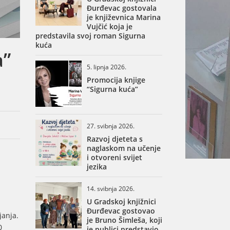
Đurđevac gostovala
je književnica Marina
Vujčić koja je
predstavila svoj roman Sigurna
kuća
a”
5. lipnja 2026.
Promocija knjige
“Sigurna kuća”
27. svibnja 2026.
Razvoj djeteta s
naglaskom na učenje
i otvoreni svijet
jezika
14. svibnja 2026.
U Gradskoj knjižnici
Đurđevac gostovao
janja.
je Bruno Šimleša, koji
0
je publici predstavio