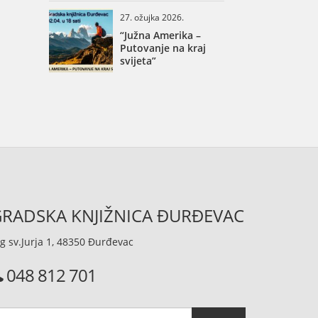
27. ožujka 2026.
“Južna Amerika –
Putovanje na kraj
svijeta”
RADSKA KNJIŽNICA ĐURĐEVAC
g sv.Jurja 1, 48350 Đurđevac
048 812 701