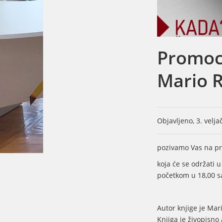
Promoci
Mario 
Objavljeno, 3. velj
pozivamo Vas na pro
koja će se održati u
početkom u 18,00 sa
Autor knjige je Mari
Knjiga je živopisno 