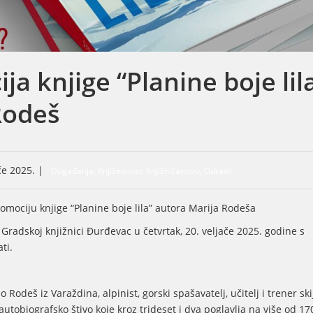
ja knjige “Planine boje lil
Rodeš
ače 2025. |
Događanja, Književnost, Knjižničarstvo, Odrasli
mociju knjige “Planine boje lila” autora Marija Rodeša
 Gradskoj knjižnici Đurđevac u četvrtak, 20. veljače 2025. godine s
ti.
o Rodeš iz Varaždina, alpinist, gorski spašavatelj, učitelj i trener ski
autobiografsko štivo koje kroz trideset i dva poglavlja na više od 17