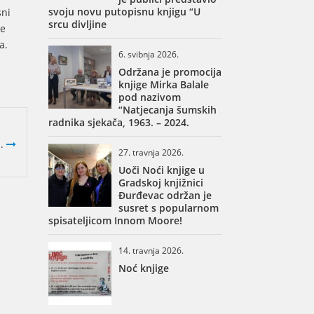
svoju novu putopisnu knjigu “U
sni
srcu divljine
ge
a.
6. svibnja 2026.
Održana je promocija
knjige Mirka Balale
pod nazivom
“Natjecanja šumskih
radnika sjekača, 1963. – 2024.
..
27. travnja 2026.
Uoči Noći knjige u
Gradskoj knjižnici
Đurđevac održan je
susret s popularnom
spisateljicom Innom Moore!
14. travnja 2026.
Noć knjige