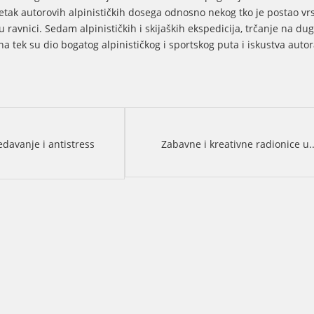
etak autorovih alpinističkih dosega odnosno nekog tko je postao vr
 u ravnici. Sedam alpinističkih i skijaških ekspedicija, trčanje na du
na tek su dio bogatog alpinističkog i sportskog puta i iskustva autor
davanje i antistress
Zabavne i kreativne radionice u.