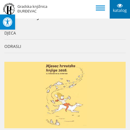
Gradska knjižnica
katalog
ĐURĐEVAC
Open toolbar
KATEGORIJE
DJECA
ODRASLI