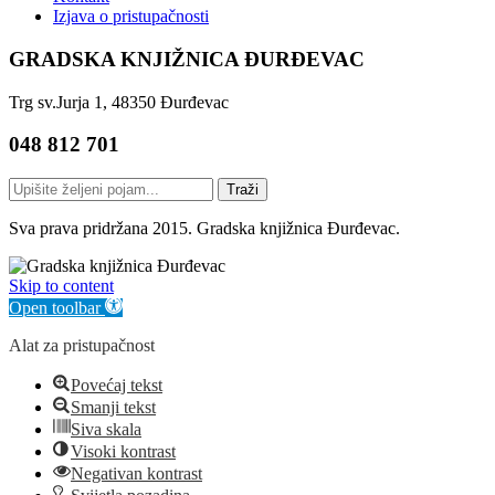
Izjava o pristupačnosti
GRADSKA KNJIŽNICA ĐURĐEVAC
Trg sv.Jurja 1, 48350 Đurđevac
048 812 701
Traži
Sva prava pridržana 2015. Gradska knjižnica Đurđevac.
Skip to content
Open toolbar
Alat za pristupačnost
Povećaj tekst
Smanji tekst
Siva skala
Visoki kontrast
Negativan kontrast