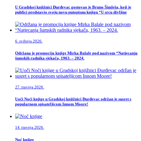
U Gradskoj knjižnici Đurđevac gostovao je Bruno Šimleša, koji je
publici predstavio svoju novu putopisnu knjigu “U srcu divljine
6. svibnja 2026.
Održana je promocija knjige Mirka Balale pod nazivom “Natjecanja
šumskih radnika sjekača, 1963. – 2024.
27. travnja 2026.
Uoči Noći knjige u Gradskoj knjižnici Đurđevac održan je susret s
popularnom spisateljicom Innom Moore!
14. travnja 2026.
Noć knjige