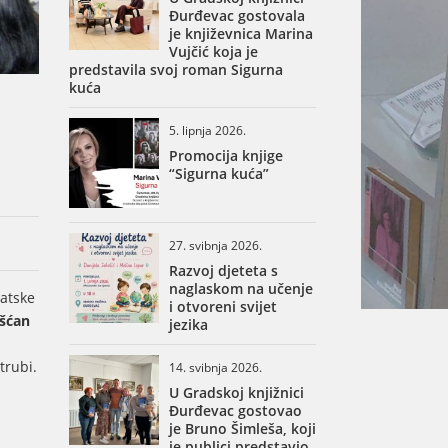
Đurđevac gostovala
je književnica Marina
Vujčić koja je
predstavila svoj roman Sigurna
kuća
5. lipnja 2026.
Promocija knjige
“Sigurna kuća”
27. svibnja 2026.
Razvoj djeteta s
naglaskom na učenje
vatske
i otvoreni svijet
ešćan
jezika
trubi.
14. svibnja 2026.
U Gradskoj knjižnici
Đurđevac gostovao
je Bruno Šimleša, koji
je publici predstavio