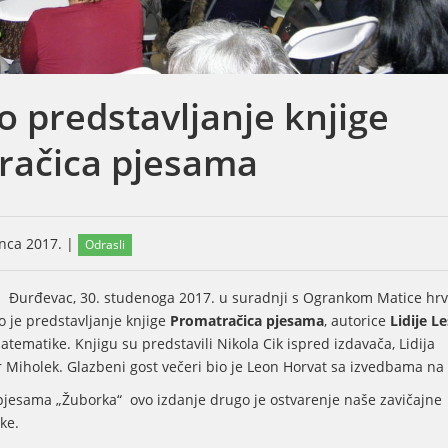
 predstavljanje knjige
račica pjesama
inca 2017. |
Odrasli
ci Đurđevac, 30. studenoga 2017. u suradnji s Ogrankom Matice hr
 je predstavljanje knjige
Promatračica pjesama
, autorice
Lidije L
atematike. Knjigu su predstavili Nikola Cik ispred izdavača, Lidija
r Miholek. Glazbeni gost večeri bio je Leon Horvat sa izvedbama na 
pjesama „Žuborka“ ovo izdanje drugo je ostvarenje naše zavičajne
ke.