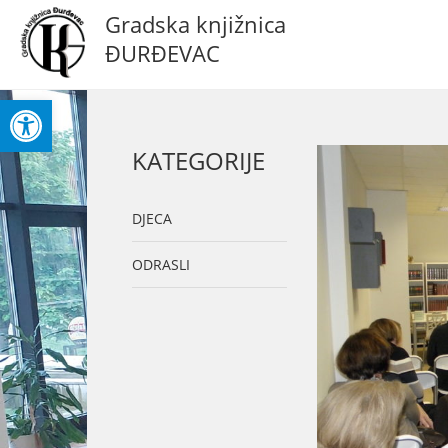
Gradska knjižnica
ĐURĐEVAC
Open toolbar
KATEGORIJE
DJECA
ODRASLI