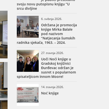
svoju novu putopisnu knjigu “U
srcu divljine
6. svibnja 2026.
Održana je promocija
knjige Mirka Balale
pod nazivom
“Natjecanja šumskih
radnika sjekača, 1963. – 2024.
27. travnja 2026.
Uoči Noći knjige u
Gradskoj knjižnici
Đurđevac održan je
susret s popularnom
spisateljicom Innom Moore!
14. travnja 2026.
Noć knjige