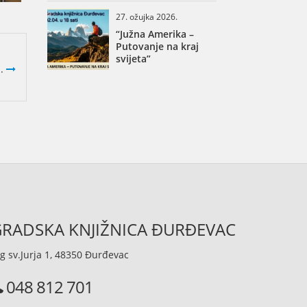
27. ožujka 2026.
“Južna Amerika –
Putovanje na kraj
svijeta”
..
RADSKA KNJIŽNICA ĐURĐEVAC
g sv.Jurja 1, 48350 Đurđevac
048 812 701