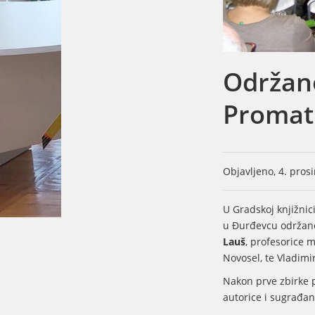
Održano
Promat
Objavljeno, 4. pros
U Gradskoj knjižni
u Đurđevcu održano
Lauš
, profesorice m
Novosel, te Vladimi
Nakon prve zbirke 
autorice i sugrađan