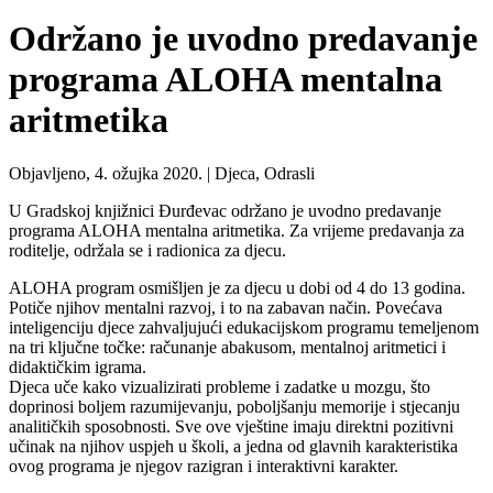
Održano je uvodno predavanje
programa ALOHA mentalna
aritmetika
Objavljeno, 4. ožujka 2020. |
Djeca, Odrasli
U Gradskoj knjižnici Đurđevac održano je uvodno predavanje
programa ALOHA mentalna aritmetika. Za vrijeme predavanja za
roditelje, održala se i radionica za djecu.
ALOHA program osmišljen je za djecu u dobi od 4 do 13 godina.
Potiče njihov mentalni razvoj, i to na zabavan način. Povećava
inteligenciju djece zahvaljujući edukacijskom programu temeljenom
na tri ključne točke: računanje abakusom, mentalnoj aritmetici i
didaktičkim igrama.
Djeca uče kako vizualizirati probleme i zadatke u mozgu, što
doprinosi boljem razumijevanju, poboljšanju memorije i stjecanju
analitičkih sposobnosti. Sve ove vještine imaju direktni pozitivni
učinak na njihov uspjeh u školi, a jedna od glavnih karakteristika
ovog programa je njegov razigran i interaktivni karakter.