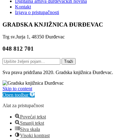
Digitalna arhiva đurđevačkih novina
Kontakt
Izjava o pristupačnosti
GRADSKA KNJIŽNICA ĐURĐEVAC
Trg sv.Jurja 1, 48350 Đurđevac
048 812 701
Traži
Sva prava pridržana 2020. Gradska knjižnica Đurđevac.
Skip to content
Open toolbar
Alat za pristupačnost
Povećaj tekst
Smanji tekst
Siva skala
Visoki kontrast