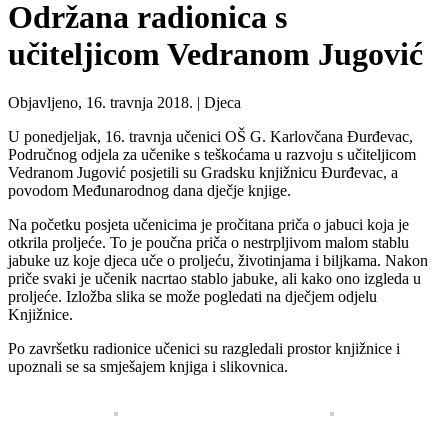
Održana radionica s
učiteljicom Vedranom Jugović
Objavljeno, 16. travnja 2018. |
Djeca
U ponedjeljak, 16. travnja učenici OŠ G. Karlovčana Đurđevac,
Područnog odjela za učenike s teškoćama u razvoju s učiteljicom
Vedranom Jugović posjetili su Gradsku knjižnicu Đurđevac, a
povodom Međunarodnog dana dječje knjige.
Na početku posjeta učenicima je pročitana priča o jabuci koja je
otkrila proljeće. To je poučna priča o nestrpljivom malom stablu
jabuke uz koje djeca uče o proljeću, životinjama i biljkama. Nakon
priče svaki je učenik nacrtao stablo jabuke, ali kako ono izgleda u
proljeće. Izložba slika se može pogledati na dječjem odjelu
Knjižnice.
Po završetku radionice učenici su razgledali prostor knjižnice i
upoznali se sa smješajem knjiga i slikovnica.