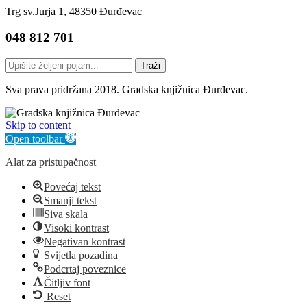
Trg sv.Jurja 1, 48350 Đurđevac
048 812 701
Traži
Sva prava pridržana 2018. Gradska knjižnica Đurđevac.
Skip to content
Open toolbar
Alat za pristupačnost
Povećaj tekst
Smanji tekst
Siva skala
Visoki kontrast
Negativan kontrast
Svijetla pozadina
Podcrtaj poveznice
Čitljiv font
Reset