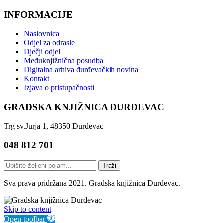
INFORMACIJE
Naslovnica
Odjel za odrasle
Dječji odjel
Međuknjižnična posudba
Digitalna arhiva đurđevačkih novina
Kontakt
Izjava o pristupačnosti
GRADSKA KNJIŽNICA ĐURĐEVAC
Trg sv.Jurja 1, 48350 Đurđevac
048 812 701
Traži
Sva prava pridržana 2021. Gradska knjižnica Đurđevac.
Skip to content
Open toolbar