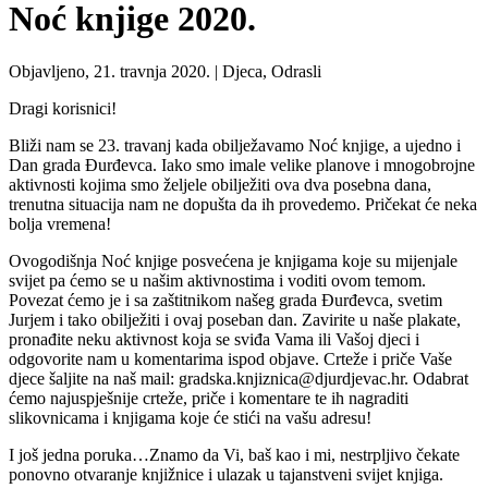
Noć knjige 2020.
Objavljeno, 21. travnja 2020. |
Djeca, Odrasli
Dragi korisnici!
Bliži nam se 23. travanj kada obilježavamo Noć knjige, a ujedno i
Dan grada Đurđevca. Iako smo imale velike planove i mnogobrojne
aktivnosti kojima smo željele obilježiti ova dva posebna dana,
trenutna situacija nam ne dopušta da ih provedemo. Pričekat će neka
bolja vremena!
Ovogodišnja Noć knjige posvećena je knjigama koje su mijenjale
svijet pa ćemo se u našim aktivnostima i voditi ovom temom.
Povezat ćemo je i sa zaštitnikom našeg grada Đurđevca, svetim
Jurjem i tako obilježiti i ovaj poseban dan. Zavirite u naše plakate,
pronađite neku aktivnost koja se sviđa Vama ili Vašoj djeci i
odgovorite nam u komentarima ispod objave. Crteže i priče Vaše
djece šaljite na naš mail: gradska.knjiznica@djurdjevac.hr. Odabrat
ćemo najuspješnije crteže, priče i komentare te ih nagraditi
slikovnicama i knjigama koje će stići na vašu adresu!
I još jedna poruka…Znamo da Vi, baš kao i mi, nestrpljivo čekate
ponovno otvaranje knjižnice i ulazak u tajanstveni svijet knjiga.