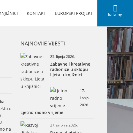
KNJIŽNICI
KONTAKT
EUROPSKI PROJEKT
katalog
NAJNOVIJE VIJESTI
25. lipnja 2026.
Zabavne i kreativne
radionice u sklopu
Ljeta u knjižnici
17.
lipnja
ška
2026.
ešto o
Ljetno radno vrijeme
a,
U
27. svibnja 2026.
eno na
Razvoj djeteta s