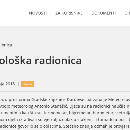
NOVOSTI
ZA KORISNIKE
DOKUMENTI
O 
ološka radionica
nja 2018. |
Djeca
nja, u prostorima Gradske knjižnice Đurđevac održana je Meteorolo
e vodio meteorolog Antonio Stanešić. Djeca su na radionici naučila n
rumentima kao što su: termometar, higrometar, barometar, vjetrulj
om djelu izrađivali su vjetrulju, oblak u staklenci i tornado u boci. 
radionice govorilo se o oblacima. Stečeno znanje odmah je provjer