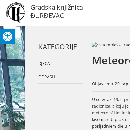
Gradska knjižnica
ĐURĐEVAC
Open toolbar
KATEGORIJE
Meteor
DJECA
ODRASLI
Objavljeno, 20. srp
U četvrtak, 19. srp
radionica, a koju j
meteorološkim inst
kišomjer. U praktičn
posljednjem djelu 