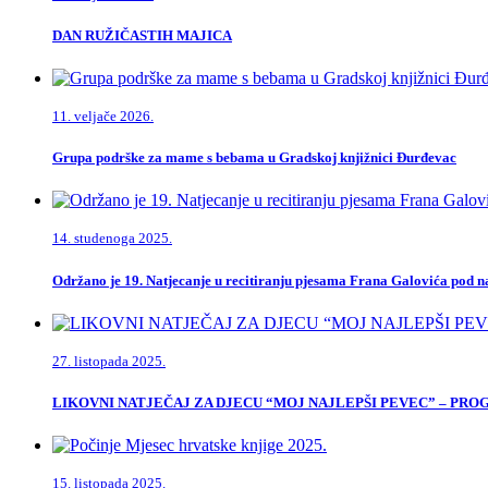
DAN RUŽIČASTIH MAJICA
11. veljače 2026.
Grupa podrške za mame s bebama u Gradskoj knjižnici Đurđevac
14. studenoga 2025.
Održano je 19. Natjecanje u recitiranju pjesama Frana Galovića pod
27. listopada 2025.
LIKOVNI NATJEČAJ ZA DJECU “MOJ NAJLEPŠI PEVEC” – PR
15. listopada 2025.