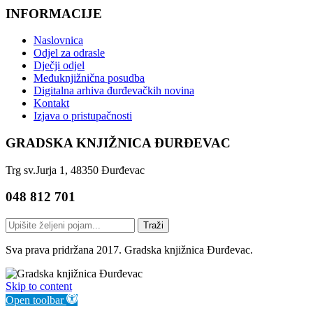
INFORMACIJE
Naslovnica
Odjel za odrasle
Dječji odjel
Međuknjižnična posudba
Digitalna arhiva đurđevačkih novina
Kontakt
Izjava o pristupačnosti
GRADSKA KNJIŽNICA ĐURĐEVAC
Trg sv.Jurja 1, 48350 Đurđevac
048 812 701
Traži
Sva prava pridržana 2017. Gradska knjižnica Đurđevac.
Skip to content
Open toolbar