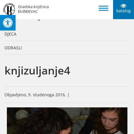
Gradska knjižnica
katalog
ĐURĐEVAC
Open toolbar
KATEGORIJE
DJECA
ODRASLI
knjizuljanje4
Objavljeno, 9. studenoga 2016. |