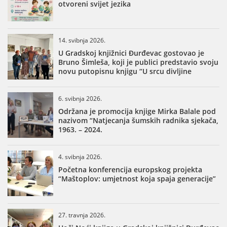
otvoreni svijet jezika
14. svibnja 2026.
U Gradskoj knjižnici Đurđevac gostovao je
Bruno Šimleša, koji je publici predstavio svoju
novu putopisnu knjigu “U srcu divljine
6. svibnja 2026.
Održana je promocija knjige Mirka Balale pod
nazivom “Natjecanja šumskih radnika sjekača,
1963. – 2024.
4. svibnja 2026.
Početna konferencija europskog projekta
“Maštoplov: umjetnost koja spaja generacije”
27. travnja 2026.