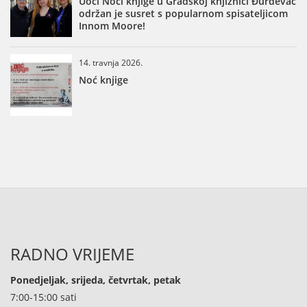
Uoči Noći knjige u Gradskoj knjižnici Đurđevac
održan je susret s popularnom spisateljicom
Innom Moore!
14. travnja 2026.
Noć knjige
RADNO VRIJEME
Ponedjeljak, srijeda, četvrtak, petak
7:00-15:00 sati