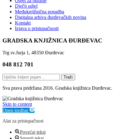
Odjel za odrasle
Dječji odjel
Međuknjižnična posudba
Digitalna arhiva đurđevačkih novina
Kontakt
Izjava o pristupačnosti
GRADSKA KNJIŽNICA ĐURĐEVAC
Trg sv.Jurja 1, 48350 Đurđevac
048 812 701
Traži
Sva prava pridržana 2016. Gradska knjižnica Đurđevac.
Skip to content
Open toolbar
Alat za pristupačnost
Povećaj tekst
Smanji tekst