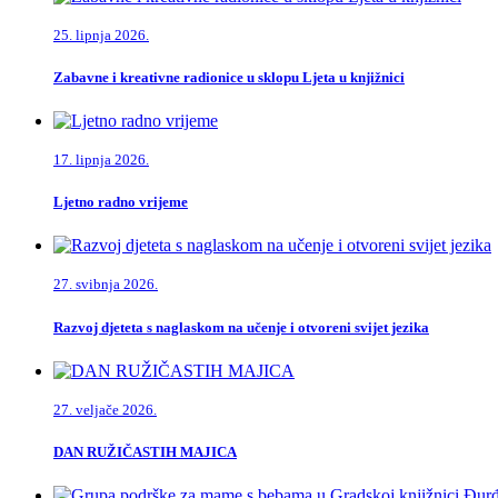
25. lipnja 2026.
Zabavne i kreativne radionice u sklopu Ljeta u knjižnici
17. lipnja 2026.
Ljetno radno vrijeme
27. svibnja 2026.
Razvoj djeteta s naglaskom na učenje i otvoreni svijet jezika
27. veljače 2026.
DAN RUŽIČASTIH MAJICA