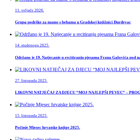
11. veljače 2026.
Grupa podrške za mame s bebama u Gradskoj knjižnici Đurđevac
14. studenoga 2025.
Održano je 19. Natjecanje u recitiranju pjesama Frana Galovića pod
27. listopada 2025.
LIKOVNI NATJEČAJ ZA DJECU “MOJ NAJLEPŠI PEVEC” – PR
15. listopada 2025.
Počinje Mjesec hrvatske knjige 2025.