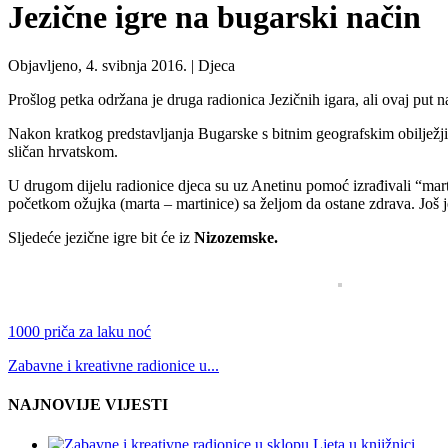
Jezične igre na bugarski način
Objavljeno, 4. svibnja 2016. |
Djeca
Prošlog petka održana je druga radionica Jezičnih igara, ali ovaj put n
Nakon kratkog predstavljanja Bugarske s bitnim geografskim obilježji
sličan hrvatskom.
U drugom dijelu radionice djeca su uz Anetinu pomoć izrađivali “marti
početkom ožujka (marta – martinice) sa željom da ostane zdrava. Još j
Sljedeće jezične igre bit će iz
Nizozemske.
1000 priča za laku noć
Zabavne i kreativne radionice u...
NAJNOVIJE VIJESTI