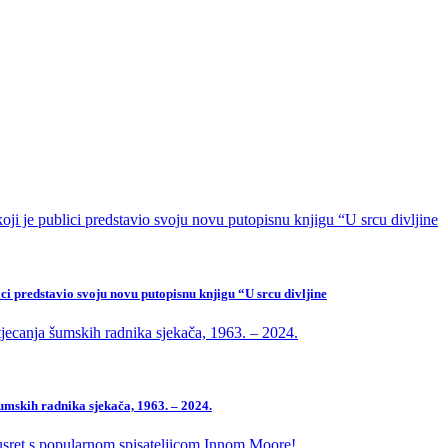
ci predstavio svoju novu putopisnu knjigu “U srcu divljine
mskih radnika sjekača, 1963. – 2024.