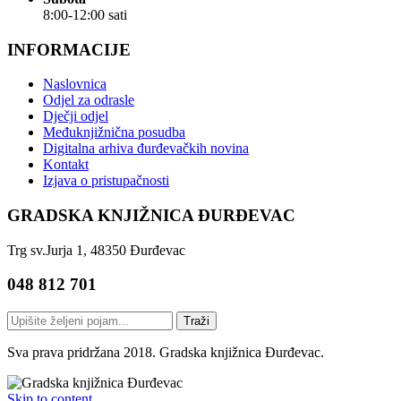
8:00-12:00 sati
INFORMACIJE
Naslovnica
Odjel za odrasle
Dječji odjel
Međuknjižnična posudba
Digitalna arhiva đurđevačkih novina
Kontakt
Izjava o pristupačnosti
GRADSKA KNJIŽNICA ĐURĐEVAC
Trg sv.Jurja 1, 48350 Đurđevac
048 812 701
Traži
Sva prava pridržana 2018. Gradska knjižnica Đurđevac.
Skip to content