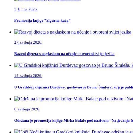
5. lipnja 2026.
Promocija knjige “Sigurna kuća”
27. svibnja 2026.
Razvoj djeteta s naglaskom na učenje i otvoreni svijet jezika
14. svibnja 2026.
U Gradskoj knjižnici Đurđevac gostovao je Bruno Šimleša, koji je publi
6. svibnja 2026.
Održana je promocija knjige Mirka Balale pod nazivom “Natjecanja šu