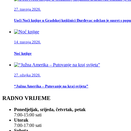
27. travnja 2026.
Uoči Noći knjige u Gradskoj knjižnici Đurđevac održan je susret s po
14. travnja 2026.
Noć knjige
27. ožujka 2026.
“Južna Amerika – Putovanje na kraj svijeta”
RADNO VRIJEME
Ponedjeljak, srijeda, četvrtak, petak
7:00-15:00 sati
Utorak
7:00-17:00 sati
Subota