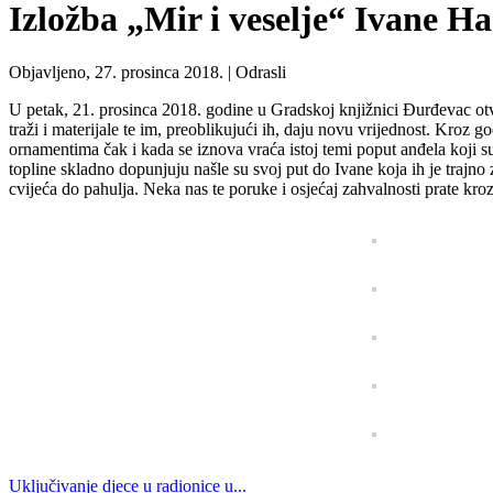
Izložba „Mir i veselje“ Ivane H
Objavljeno, 27. prosinca 2018. |
Odrasli
U petak, 21. prosinca 2018. godine u Gradskoj knjižnici Đurđevac otv
traži i materijale te im, preoblikujući ih, daju novu vrijednost. Kroz g
ornamentima čak i kada se iznova vraća istoj temi poput anđela koji s
topline skladno dopunjuju našle su svoj put do Ivane koja ih je trajno
cvijeća do pahulja. Neka nas te poruke i osjećaj zahvalnosti prate kro
Uključivanje djece u radionice u...