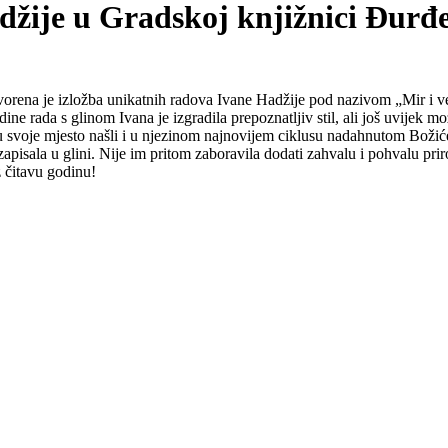
adžije u Gradskoj knjižnici Đurđ
orena je izložba unikatnih radova Ivane Hadžije pod nazivom „Mir i ves
odine rada s glinom Ivana je izgradila prepoznatljiv stil, ali još uvijek 
u svoje mjesto našli i u njezinom najnovijem ciklusu nadahnutom Božićem.
 zapisala u glini. Nije im pritom zaboravila dodati zahvalu i pohvalu pr
z čitavu godinu!