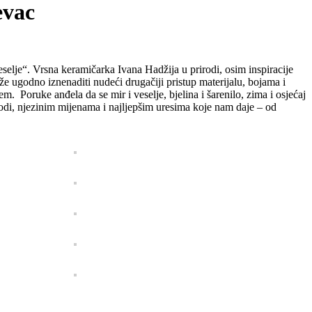
evac
elje“. Vrsna keramičarka Ivana Hadžija u prirodi, osim inspiracije
može ugodno iznenaditi nudeći drugačiji pristup materijalu, bojama i
 Poruke anđela da se mir i veselje, bjelina i šarenilo, zima i osjećaj
irodi, njezinim mijenama i najljepšim uresima koje nam daje – od