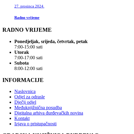
27. prosinca 2024.
Radno vrijeme
RADNO VRIJEME
Ponedjeljak, srijeda, četvrtak, petak
7:00-15:00 sati
Utorak
7:00-17:00 sati
Subota
8:00-12:00 sati
INFORMACIJE
Naslovnica
Odjel za odrasle
Dječji odjel
Međuknjižnična posudba
Digitalna arhiva đurđevačkih novina
Kontakt
Izjava o pristupačnosti