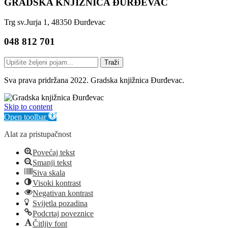
GRADSKA KNJIŽNICA ĐURĐEVAC
Trg sv.Jurja 1, 48350 Đurđevac
048 812 701
Traži
Sva prava pridržana 2022. Gradska knjižnica Đurđevac.
Skip to content
Open toolbar
Alat za pristupačnost
Povećaj tekst
Smanji tekst
Siva skala
Visoki kontrast
Negativan kontrast
Svijetla pozadina
Podcrtaj poveznice
Čitljiv font