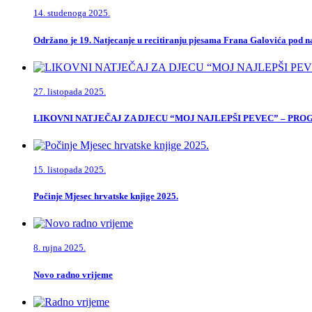
14. studenoga 2025.
Održano je 19. Natjecanje u recitiranju pjesama Frana Galovića pod
27. listopada 2025.
LIKOVNI NATJEČAJ ZA DJECU “MOJ NAJLEPŠI PEVEC” – PR
15. listopada 2025.
Počinje Mjesec hrvatske knjige 2025.
8. rujna 2025.
Novo radno vrijeme