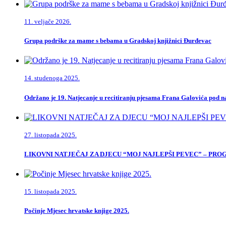
11. veljače 2026.
Grupa podrške za mame s bebama u Gradskoj knjižnici Đurđevac
14. studenoga 2025.
Održano je 19. Natjecanje u recitiranju pjesama Frana Galovića pod
27. listopada 2025.
LIKOVNI NATJEČAJ ZA DJECU “MOJ NAJLEPŠI PEVEC” – PR
15. listopada 2025.
Počinje Mjesec hrvatske knjige 2025.