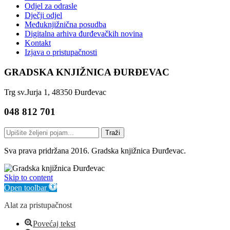
Odjel za odrasle
Dječji odjel
Međuknjižnična posudba
Digitalna arhiva đurđevačkih novina
Kontakt
Izjava o pristupačnosti
GRADSKA KNJIŽNICA ĐURĐEVAC
Trg sv.Jurja 1, 48350 Đurđevac
048 812 701
Traži
Sva prava pridržana 2016. Gradska knjižnica Đurđevac.
Skip to content
Open toolbar
Alat za pristupačnost
Povećaj tekst