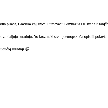
ih pisaca, Gradska knjižnica Đurđevac i Gimnazija Dr. Ivana Kranjčeva
me za daljnju suradnju, što kroz neki srednjoeuropski časopis ili pokret
budućoj suradnji
🙂