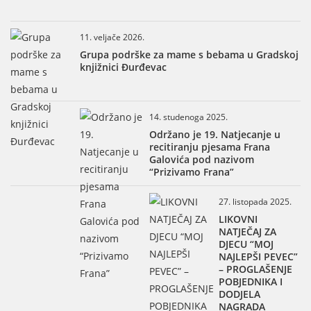
11. veljače 2026.
Grupa podrške za mame s bebama u Gradskoj
knjižnici Đurđevac
14. studenoga 2025.
Održano je 19. Natjecanje u
recitiranju pjesama Frana
Galovića pod nazivom
“Prizivamo Frana”
27. listopada 2025.
LIKOVNI
NATJEČAJ ZA
DJECU “MOJ
NAJLEPŠI PEVEC”
– PROGLAŠENJE
POBJEDNIKA I
DODJELA
NAGRADA