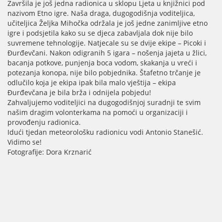
Završila je još jedna radionica u sklopu Ljeta u knjižnici pod
nazivom Etno igre. Naša draga, dugogodišnja voditeljica,
učiteljica Željka Mihočka održala je još jedne zanimljive etno
igre i podsjetila kako su se djeca zabavljala dok nije bilo
suvremene tehnologije. Natjecale su se dvije ekipe – Picoki i
Đurđevčani. Nakon odigranih 5 igara – nošenja jajeta u žlici,
bacanja potkove, punjenja boca vodom, skakanja u vreći i
potezanja konopa, nije bilo pobjednika. Štafetno trčanje je
odlučilo koja je ekipa ipak bila malo vještija – ekipa
Đurđevčana je bila brža i odnijela pobjedu!
Zahvaljujemo voditeljici na dugogodišnjoj suradnji te svim
našim dragim volonterkama na pomoći u organizaciji i
provođenju radionica.
Idući tjedan meteorološku radionicu vodi Antonio Stanešić.
Vidimo se!
Fotografije: Dora Krznarić