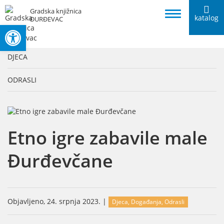
Gradska knjižnica
katalog
ĐURĐEVAC
Open toolbar
KATEGORIJE
DJECA
ODRASLI
Etno igre zabavile male
Đurđevčane
Objavljeno, 24. srpnja 2023. |
Djeca, Događanja, Odrasli