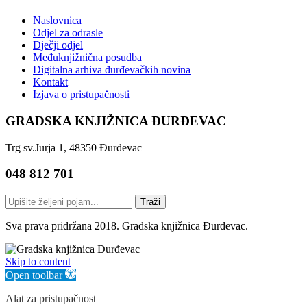
Naslovnica
Odjel za odrasle
Dječji odjel
Međuknjižnična posudba
Digitalna arhiva đurđevačkih novina
Kontakt
Izjava o pristupačnosti
GRADSKA KNJIŽNICA ĐURĐEVAC
Trg sv.Jurja 1, 48350 Đurđevac
048 812 701
Traži
Sva prava pridržana 2018. Gradska knjižnica Đurđevac.
Skip to content
Open toolbar
Alat za pristupačnost