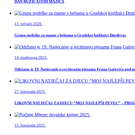
DAN RUŽIČASTIH MAJICA
11. veljače 2026.
Grupa podrške za mame s bebama u Gradskoj knjižnici Đurđevac
14. studenoga 2025.
Održano je 19. Natjecanje u recitiranju pjesama Frana Galovića pod
27. listopada 2025.
LIKOVNI NATJEČAJ ZA DJECU “MOJ NAJLEPŠI PEVEC” – PR
15. listopada 2025.