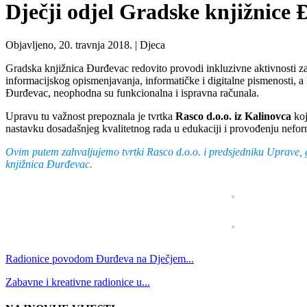
Dječji odjel Gradske knjižnice 
Objavljeno, 20. travnja 2018. |
Djeca
Gradska knjižnica Đurđevac redovito provodi inkluzivne aktivnosti za
informacijskog opismenjavanja, informatičke i digitalne pismenosti, a
Đurđevac, neophodna su funkcionalna i ispravna računala.
Upravu tu važnost prepoznala je tvrtka
Rasco d.o.o. iz Kalinovca
koj
nastavku dosadašnjeg kvalitetnog rada u edukaciji i provođenju nefo
Ovim putem zahvaljujemo tvrtki Rasco d.o.o. i predsjedniku Uprave,
knjižnica Đurđevac.
Radionice povodom Đurđeva na Dječjem...
Zabavne i kreativne radionice u...