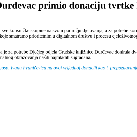
Đurđevac primio donaciju tvrtke 
 sve korisničke skupine na svom području djelovanja, a za potrebe kori
 koje smatramo prioritetnim u digitalnom društvu i procesu cjeloživotn
a je za potrebe Dječjeg odjela Gradske knjižnice Đurđevac donirala dva
rmalnog obrazovanja naših najmlađih sugrađana.
gosp. Ivanu Franičeviću
na ovoj vrijednoj donaciji kao i prepoznavanj