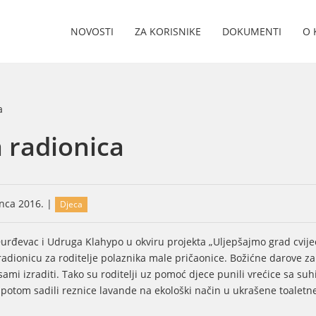
NOVOSTI
ZA KORISNIKE
DOKUMENTI
O 
 radionica
inca 2016. |
Djeca
Đurđevac i Udruga Klahypo u okviru projekta „Uljepšajmo grad cvij
radionicu za roditelje polaznika male pričaonice. Božićne darove za
sami izraditi. Tako su roditelji uz pomoć djece punili vrećice sa su
 potom sadili reznice lavande na ekološki način u ukrašene toaletn