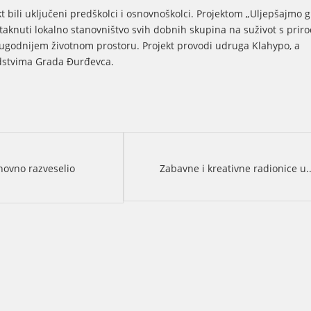
t bili uključeni predškolci i osnovnoškolci. Projektom „Uljepšajmo 
otaknuti lokalno stanovništvo svih dobnih skupina na suživot s prir
 ugodnijem životnom prostoru. Projekt provodi udruga Klahypo, a
edstvima Grada Đurđevca.
novno razveselio
Zabavne i kreativne radionice u.