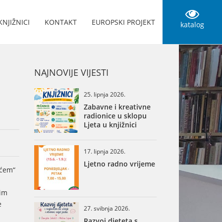
KNJIŽNICI
KONTAKT
EUROPSKI PROJEKT
katalog
NAJNOVIJE VIJESTI
25. lipnja 2026.
Zabavne i kreativne
radionice u sklopu
Ljeta u knjižnici
17. lipnja 2026.
Ljetno radno vrijeme
ećem“
him
e
27. svibnja 2026.
Razvoj djeteta s