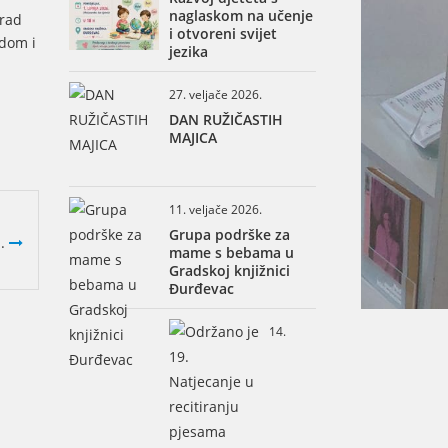
naglaskom na učenje
grad
i otvoreni svijet
odom i
jezika
27. veljače 2026.
DAN RUŽIČASTIH
MAJICA
11. veljače 2026.
Grupa podrške za
..
mame s bebama u
Gradskoj knjižnici
Đurđevac
14.