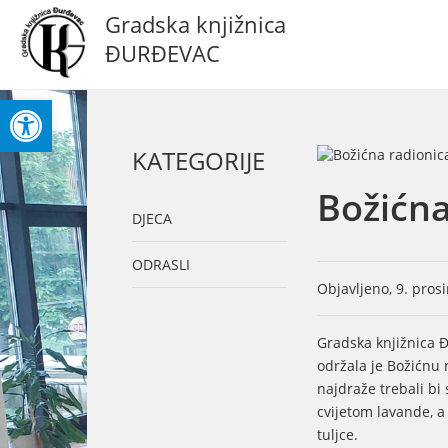
Gradska knjižnica
ĐURĐEVAC
Open toolbar
KATEGORIJE
Božićna
DJECA
ODRASLI
Objavljeno, 9. pros
Gradska knjižnica 
održala je Božićnu 
najdraže trebali bi 
cvijetom lavande, a
tuljce.