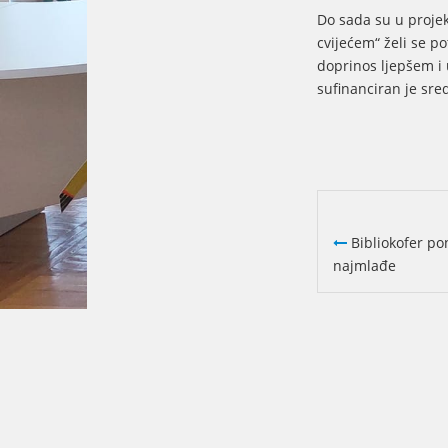
Do sada su u projek
cvijećem“ želi se p
doprinos ljepšem i
sufinanciran je sr
Bibliokofer po
najmlađe