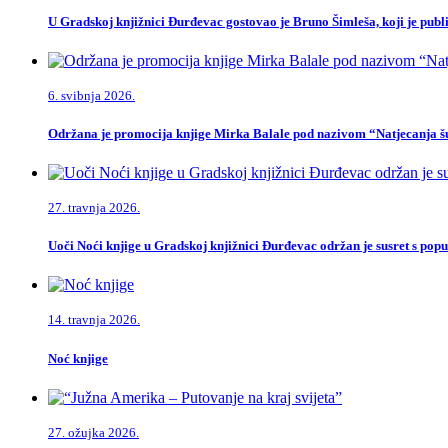
U Gradskoj knjižnici Đurđevac gostovao je Bruno Šimleša, koji je publi
6. svibnja 2026.
Održana je promocija knjige Mirka Balale pod nazivom “Natjecanja šu
27. travnja 2026.
Uoči Noći knjige u Gradskoj knjižnici Đurđevac održan je susret s po
14. travnja 2026.
Noć knjige
27. ožujka 2026.