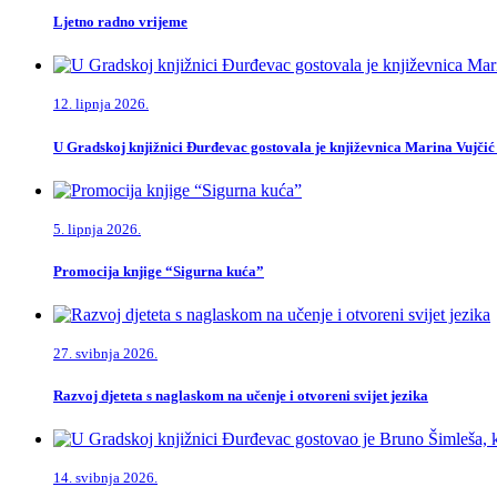
Ljetno radno vrijeme
12. lipnja 2026.
U Gradskoj knjižnici Đurđevac gostovala je književnica Marina Vujčić
5. lipnja 2026.
Promocija knjige “Sigurna kuća”
27. svibnja 2026.
Razvoj djeteta s naglaskom na učenje i otvoreni svijet jezika
14. svibnja 2026.