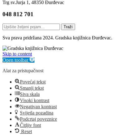
Trg sv.Jurja 1, 48350 Đurđevac
048 812 701
Traži
Sva prava pridržana 2024. Gradska knjižnica Đurđevac.
Skip to content
Open toolbar
Alat za pristupačnost
Povećaj tekst
Smanji tekst
Siva skala
Visoki kontrast
Negativan kontrast
Svijetla pozadina
Podcrtaj poveznice
Čitljiv font
Reset