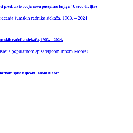
ci predstavio svoju novu putopisnu knjigu “U srcu divljine
mskih radnika sjekača, 1963. – 2024.
pularnom spisateljicom Innom Moore!