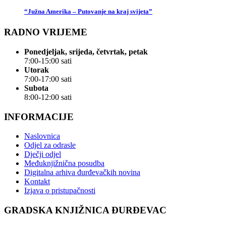
“Južna Amerika – Putovanje na kraj svijeta”
RADNO VRIJEME
Ponedjeljak, srijeda, četvrtak, petak
7:00-15:00 sati
Utorak
7:00-17:00 sati
Subota
8:00-12:00 sati
INFORMACIJE
Naslovnica
Odjel za odrasle
Dječji odjel
Međuknjižnična posudba
Digitalna arhiva đurđevačkih novina
Kontakt
Izjava o pristupačnosti
GRADSKA KNJIŽNICA ĐURĐEVAC