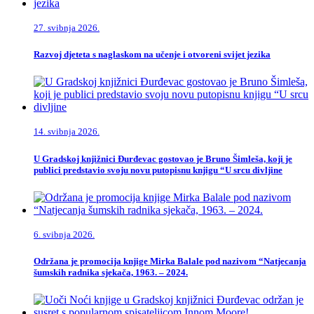
27. svibnja 2026.
Razvoj djeteta s naglaskom na učenje i otvoreni svijet jezika
14. svibnja 2026.
U Gradskoj knjižnici Đurđevac gostovao je Bruno Šimleša, koji je
publici predstavio svoju novu putopisnu knjigu “U srcu divljine
6. svibnja 2026.
Održana je promocija knjige Mirka Balale pod nazivom “Natjecanja
šumskih radnika sjekača, 1963. – 2024.