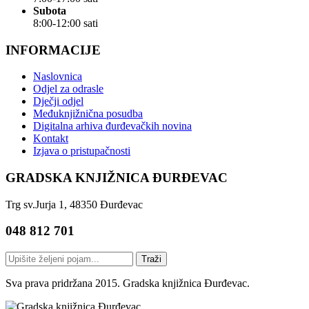
Subota
8:00-12:00 sati
INFORMACIJE
Naslovnica
Odjel za odrasle
Dječji odjel
Međuknjižnična posudba
Digitalna arhiva đurđevačkih novina
Kontakt
Izjava o pristupačnosti
GRADSKA KNJIŽNICA ĐURĐEVAC
Trg sv.Jurja 1, 48350 Đurđevac
048 812 701
Traži
Sva prava pridržana 2015. Gradska knjižnica Đurđevac.