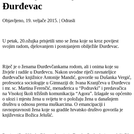
Đurđevac
Objavljeno, 19. veljače 2015. |
Odrasli
U petak, 20.ožujka prisjetili smo se žena koje su kroz povijest
svojim radom, djelovanjem i postojanjem obilježile Đurđevac.
Riječ je o ženama Đurđevčankama rodom, ali i onima koje su
živjele i radile u Đurđevcu. Nakon uvodne riječi ravnateljice
đurđevačke knjižnice Antonije Mandić, govorile su Dušanka Vergić,
profesorica sociologije u Gimnaziji dr. Ivana Kranjčeva u Đurđevcu
i mr. sc. Martina Ferenčić, menađerica u “Podravki” i predavačica
na Visokoj školi tržišnih komunikacija “Agora”. Izlagale su općenito
o ulozi i mjestu žena u svijetu te o položaju žena u današnjem
društvu u odnosu prema muškarcima. O emancipaciji i
ravnopravnosti žena koje su gradile hrvatsko društvo govorila je
književnica Božica Jelušić.