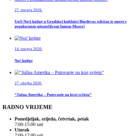
27. travnja 2026.
Uoči Noći knjige u Gradskoj knjižnici Đurđevac održan je susret s
popularnom spisateljicom Innom Moore!
14. travnja 2026.
Noć knjige
27. ožujka 2026.
“Južna Amerika – Putovanje na kraj svijeta”
RADNO VRIJEME
Ponedjeljak, srijeda, četvrtak, petak
7:00-15:00 sati
Utorak
7:00-17:00 sati