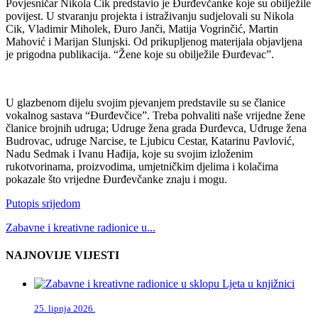
Povjesničar Nikola Cik predstavio je Đurđevčanke koje su obilježile
povijest. U stvaranju projekta i istraživanju sudjelovali su Nikola
Cik, Vladimir Miholek, Đuro Janči, Matija Vogrinčić, Martin
Mahović i Marijan Slunjski. Od prikupljenog materijala objavljena
je prigodna publikacija. “Žene koje su obilježile Đurđevac”.
U glazbenom dijelu svojim pjevanjem predstavile su se članice
vokalnog sastava “Đurđevčice”. Treba pohvaliti naše vrijedne žene
članice brojnih udruga; Udruge žena grada Đurđevca, Udruge žena
Budrovac, udruge Narcise, te Ljubicu Cestar, Katarinu Pavlović,
Nadu Sedmak i Ivanu Hađija, koje su svojim izloženim
rukotvorinama, proizvodima, umjetničkim djelima i kolačima
pokazale što vrijedne Đurđevčanke znaju i mogu.
Putopis srijedom
Zabavne i kreativne radionice u...
NAJNOVIJE VIJESTI
25. lipnja 2026.