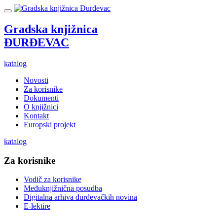
Gradska knjižnica
ĐURĐEVAC
katalog
Novosti
Za korisnike
Dokumenti
O knjižnici
Kontakt
Europski projekt
katalog
Za korisnike
Vodič za korisnike
Međuknjižnična posudba
Digitalna arhiva đurđevačkih novina
E-lektire