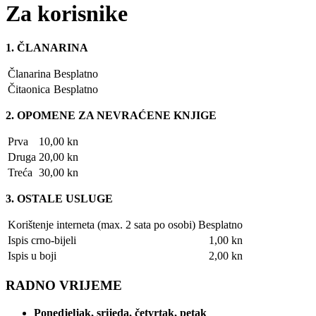
Za korisnike
1. ČLANARINA
Članarina
Besplatno
Čitaonica
Besplatno
2. OPOMENE ZA NEVRAĆENE KNJIGE
Prva
10,00 kn
Druga
20,00 kn
Treća
30,00 kn
3. OSTALE USLUGE
Korištenje interneta (max. 2 sata po osobi)
Besplatno
Ispis crno-bijeli
1,00 kn
Ispis u boji
2,00 kn
RADNO VRIJEME
Ponedjeljak, srijeda, četvrtak, petak