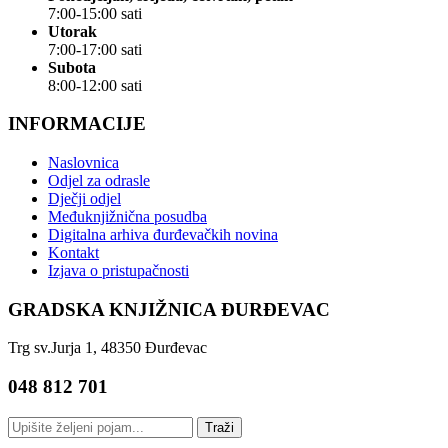
7:00-15:00 sati
Utorak
7:00-17:00 sati
Subota
8:00-12:00 sati
INFORMACIJE
Naslovnica
Odjel za odrasle
Dječji odjel
Međuknjižnična posudba
Digitalna arhiva đurđevačkih novina
Kontakt
Izjava o pristupačnosti
GRADSKA KNJIŽNICA ĐURĐEVAC
Trg sv.Jurja 1, 48350 Đurđevac
048 812 701
Traži