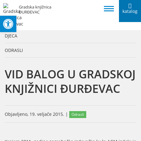
Gradska knjižnica
katalog
ĐURĐEVAC
Open toolbar
KATEGORIJE
DJECA
ODRASLI
VID BALOG U GRADSKOJ
KNJIŽNICI ĐURĐEVAC
Objavljeno, 19. veljače 2015. |
Odrasli