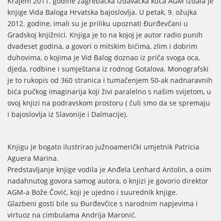
Krajem 2011. godine zagrebačka izdavačka kuća AGM izdala je
knjige Vida Baloga Hrvatska bajoslovlja. U petak, 9. ožujka
2012. godine, imali su je priliku upoznati Đurđevčani u
Gradskoj knjižnici. Knjiga je to na kojoj je autor radio punih
dvadeset godina, a govori o mitskim bićima, zlim i dobrim
duhovima, o kojima je Vid Balog doznao iz priča svoga oca,
djeda, rodbine i sumještana iz rodnog Gotalova. Monografski
je to rukopis od 360 stranica i tumačenjem 50-ak nadnaravnih
bića pučkog imaginarija koji živi paralelno s našim svijetom, u
ovoj knjizi na podravskom prostoru ( čuli smo da se spremaju
i bajoslovlja iz Slavonije i Dalmacije).
Knjigu je bogato ilustrirao južnoamerički umjetnik Patricia
Aguera Marina.
Predstavljanje knjige vodila je Anđela Lenhard Antolin, a osim
nadahnutog govora samog autora, o knjizi je govorio direktor
AGM-a Bože Čović, koji je ujedno i suurednik knjige.
Glazbeni gosti bile su Đurđevčice s narodnim napjevima i
virtuoz na cimbulama Andrija Maronić.