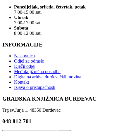
Ponedjeljak, srijeda, četvrtak, petak
7:00-15:00 sati
Utorak
7:00-17:00 sati
Subota
8:00-12:00 sati
INFORMACIJE
Naslovnica
Odjel za odrasle
Dječji odjel
Međuknjižnična posudba
Digitalna arhiva đurđevačkih novina
Kontakt
Izjava o pristupačnosti
GRADSKA KNJIŽNICA ĐURĐEVAC
Trg sv.Jurja 1, 48350 Đurđevac
048 812 701