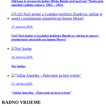
Održana je promocija knjige Mirka Balale pod nazivom “Natjecanja
šumskih radnika sjekača, 1963. – 2024.
27. travnja 2026.
Uoči Noći knjige u Gradskoj knjižnici Đurđevac održan je susret s
popularnom spisateljicom Innom Moore!
14. travnja 2026.
Noć knjige
27. ožujka 2026.
“Južna Amerika – Putovanje na kraj svijeta”
RADNO VRIJEME