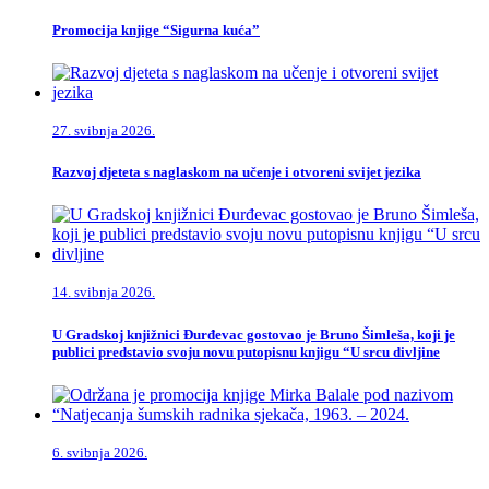
Promocija knjige “Sigurna kuća”
27. svibnja 2026.
Razvoj djeteta s naglaskom na učenje i otvoreni svijet jezika
14. svibnja 2026.
U Gradskoj knjižnici Đurđevac gostovao je Bruno Šimleša, koji je
publici predstavio svoju novu putopisnu knjigu “U srcu divljine
6. svibnja 2026.