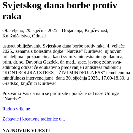
Svjetskog dana borbe protiv
raka
Objavljeno, 29. siječnja 2025. |
Događanja, Književnost,
Knjižničarstvo, Odrasli
ususret obilježavanju Svjetskog dana borbe protiv raka, 4. veljače
2025., ženama s bolestima dojke “Narcise” Đurđevac, njihovim
prijateljima i poznanicima, kao i svim zainteresiranim građanima,
prim. dr. sc. Davorka Gazdek, dr. med., spec. javnog zdravstva-
adiktolog održat će edukativno predavanje i antistress radionicu
“KONTROLIRAJ STRES – ŽIVI MINDFULNESS” temeljenu na
mindfulness intervencijama, dana 30. siječnja 2025., 17.00-18.30, u
Gradskoj knjižnici Đurđevac.
Pozivamo Vas da nam se pridružite i podržite rad naše Udruge
“Narcise”.
Radno vrijeme
Zabavne i kreativne radionice u...
NAJNOVIJE VIJESTI