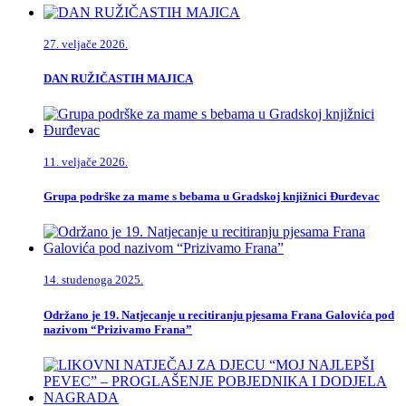
27. veljače 2026.
DAN RUŽIČASTIH MAJICA
11. veljače 2026.
Grupa podrške za mame s bebama u Gradskoj knjižnici Đurđevac
14. studenoga 2025.
Održano je 19. Natjecanje u recitiranju pjesama Frana Galovića pod
nazivom “Prizivamo Frana”