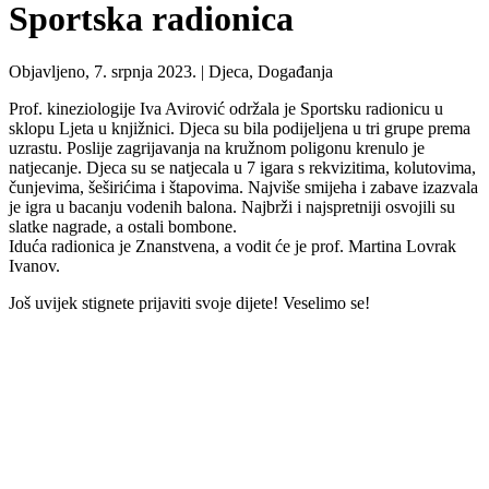
Sportska radionica
Objavljeno, 7. srpnja 2023. |
Djeca, Događanja
Prof. kineziologije Iva Avirović održala je Sportsku radionicu u
sklopu Ljeta u knjižnici. Djeca su bila podijeljena u tri grupe prema
uzrastu. Poslije zagrijavanja na kružnom poligonu krenulo je
natjecanje. Djeca su se natjecala u 7 igara s rekvizitima, kolutovima,
čunjevima, šeširićima i štapovima. Najviše smijeha i zabave izazvala
je igra u bacanju vodenih balona. Najbrži i najspretniji osvojili su
slatke nagrade, a ostali bombone.
Iduća radionica je Znanstvena, a vodit će je prof. Martina Lovrak
Ivanov.
Još uvijek stignete prijaviti svoje dijete! Veselimo se!