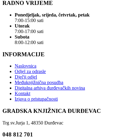
RADNO VRIJEME
Ponedjeljak, srijeda, četvrtak, petak
7:00-15:00 sati
Utorak
7:00-17:00 sati
Subota
8:00-12:00 sati
INFORMACIJE
Naslovnica
Odjel za odrasle
Dječji odjel
Međuknjižnična posudba
Digitalna arhiva đurđevačkih novina
Kontakt
Izjava o pristupačnosti
GRADSKA KNJIŽNICA ĐURĐEVAC
Trg sv.Jurja 1, 48350 Đurđevac
048 812 701