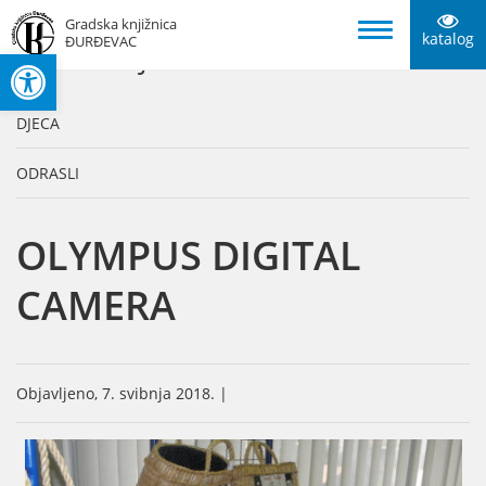
Gradska knjižnica
katalog
ĐURĐEVAC
Open toolbar
KATEGORIJE
DJECA
ODRASLI
OLYMPUS DIGITAL
CAMERA
Objavljeno, 7. svibnja 2018. |